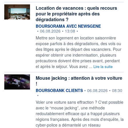
Location de vacances : quels recours
pour le propriétaire après des
dégradations ?
information fournie par
BOURSORAMA AVEC NEWSGENE
•
06.08.2026
•
13:08
•
Mettre son logement en location saisonnière
expose parfois à des dégradations, des vols ou
des litiges après le départ des vacanciers. Pour
espérer obtenir une indemnisation, plusieurs
précautions doivent être prises avant, pendant
et après le séjour. Vous avez ...
Lire la suite
Mouse jacking : attention à votre voiture
!
information fournie par
BOURSOBANK CLIENTS
•
06.08.2026
•
08:30
•
Voler une voiture sans effraction ? C'est possible
avec le “mouse jacking”, une méthode
redoutablement efficace qui a frappé plusieurs
régions françaises. Après des mois d'enquête, la
cyber-police a démantelé un réseau