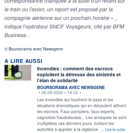
correspondance manquée à la suite d'un retard sur
le train ou l'avion, un report est proposé par la
,
compagnie aérienne sur un prochain horaire »
indique l'opérateur SNCF Voyageurs, cité par
BFM
.
Business
© Boursorama avec Newsgene
A LIRE AUSSI
Incendies : comment des escrocs
exploitent la détresse des sinistrés et
l’élan de solidarité
information fournie par
BOURSORAMA AVEC NEWSGENE
•
06.08.2026
•
16:22
•
Les incendies qui touchent le pays et les
situations dramatiques qui en découlent attirent
les escrocs. Faux pompiers, faux experts,
cagnottes frauduleuses... Les arnaques se sont
multipliées ces derniers jours, incitant les
autorités à appeler à la vigilance. ...
Lire la suite