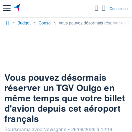
Menu
Connexion
Budget
Conso
Vous pouvez désormais réserver un TGV
Vous pouvez désormais
réserver un TGV Ouigo en
même temps que votre billet
d'avion depuis cet aéroport
français
information fournie par
Boursorama avec Newsgene
•
26/09/2025 à 12:14