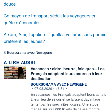
douce
Ce moyen de transport séduit les voyageurs en
quête d'économies
Aixam, Ami, Topolino… quelles voitures sans permis
préfèrent les jeunes?
© Boursorama avec Newsgene
A LIRE AUSSI
Vacances : cidre, beurre, foie gras... Les
Français adaptent leurs courses à leur
destination
information fournie par
BOURSORAMA AVEC NEWSGENE
•
07.08.2026
•
16:31
•
En vacances, les Français adaptent leurs achats
à leur lieu de séjour et se laissent davantage
tenter par les spécialités locales. Une étude
menée sur 227.000 tickets de caisse montre