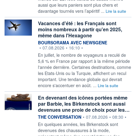
aussi que leurs paniers sont plus chers et
davantage tournés vers l’apéritif ...
Lire la suite
Vacances d'été : les Français sont
moins nombreux à partir qu'en 2025,
même dans l'Hexagone
information fournie par
BOURSORAMA AVEC NEWSGENE
•
07.08.2026
•
16:10
•
En juillet, le nombre de voyageurs a reculé de
5,6 % en France par rapport à la même période
l'année dernière. Certaines destinations, comme
les Etats-Unis ou la Turquie, affichent un recul
important. Une tendance globale qui devrait
encore s'accentuer en août. ...
Lire la suite
En devenant des icônes portées même
par Barbie, les Birkenstock sont aussi
devenues une proie de choix pour les…
information fournie par
THE CONVERSATION
•
07.08.2026
•
08:30
•
En quelques années, les Birkenstock sont
devenues des chaussures à la mode,