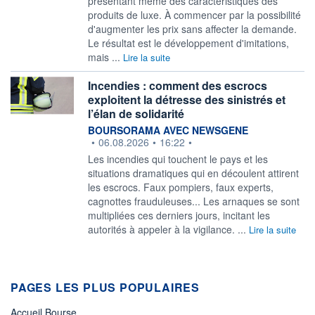
présentant même des caractéristiques des
produits de luxe. À commencer par la possibilité
d'augmenter les prix sans affecter la demande.
Le résultat est le développement d'imitations,
mais ...
Lire la suite
Incendies : comment des escrocs
exploitent la détresse des sinistrés et
l’élan de solidarité
information fournie par
BOURSORAMA AVEC NEWSGENE
•
06.08.2026
•
16:22
•
Les incendies qui touchent le pays et les
situations dramatiques qui en découlent attirent
les escrocs. Faux pompiers, faux experts,
cagnottes frauduleuses... Les arnaques se sont
multipliées ces derniers jours, incitant les
autorités à appeler à la vigilance. ...
Lire la suite
PAGES LES PLUS POPULAIRES
Accueil Bourse