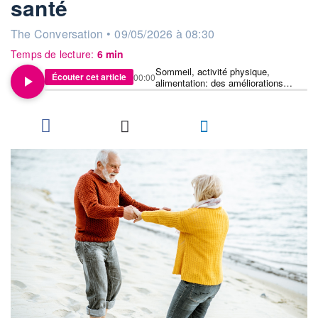
santé
information fournie par
The Conversation
•
09/05/2026 à 08:30
Temps de lecture:
6 min
Sommeil, activité physique,
Écouter cet article
00:00
alimentation: des améliorations
même modestes sont liées à un
vieillissement en meilleure santé