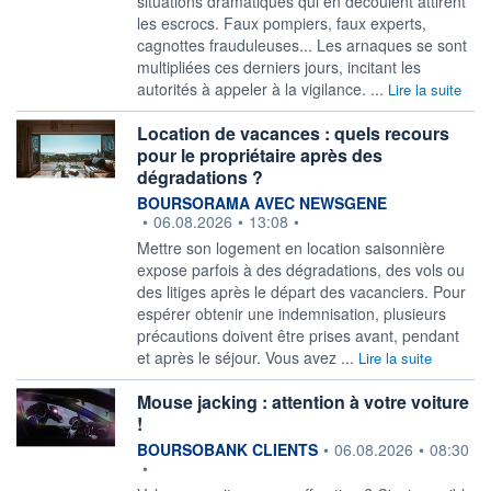
situations dramatiques qui en découlent attirent
les escrocs. Faux pompiers, faux experts,
cagnottes frauduleuses... Les arnaques se sont
multipliées ces derniers jours, incitant les
autorités à appeler à la vigilance. ...
Lire la suite
Location de vacances : quels recours
pour le propriétaire après des
dégradations ?
information fournie par
BOURSORAMA AVEC NEWSGENE
•
06.08.2026
•
13:08
•
Mettre son logement en location saisonnière
expose parfois à des dégradations, des vols ou
des litiges après le départ des vacanciers. Pour
espérer obtenir une indemnisation, plusieurs
précautions doivent être prises avant, pendant
et après le séjour. Vous avez ...
Lire la suite
Mouse jacking : attention à votre voiture
!
information fournie par
BOURSOBANK CLIENTS
•
06.08.2026
•
08:30
•