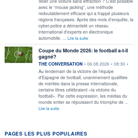
Voler une voiture sans effraction ? C'est possible
avec le “mouse jacking”, une méthode
redoutablement efficace qui a frappé plusieurs
régions françaises. Après des mois d'enquête, la
cyber-police a démantelé un réseau
international d'experts en électronique
automobile. ...
Lire la suite
Coupe du Monde 2026: le football a‑t‑il
gagné?
information fournie par
THE CONVERSATION
•
06.08.2026
•
08:30
•
Au lendemain de la victoire de l'équipe
d'Espagne de football, unanimement qualifiée
de méritée dans la presse internationale,
certains titres célébraient «la victoire du
football». Par cette expression, les médias du
monde entier se réjouissent du triomphe de ...
Lire la suite
PAGES LES PLUS POPULAIRES