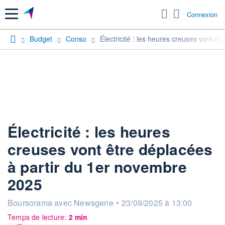
Menu
Connexion
Budget
Conso
Électricité : les heures creuses vont ê
Électricité : les heures
creuses vont être déplacées
à partir du 1er novembre
2025
information fournie par
Boursorama avec Newsgene
•
23/09/2025 à 13:00
Temps de lecture:
2 min