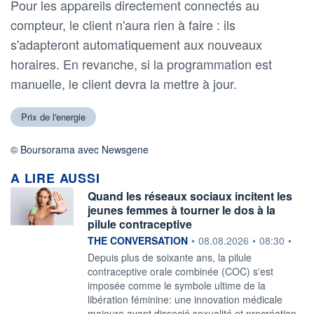
Pour les appareils directement connectés au
compteur, le client n'aura rien à faire : ils
s'adapteront automatiquement aux nouveaux
horaires. En revanche, si la programmation est
manuelle, le client devra la mettre à jour.
Prix de l'energie
© Boursorama avec Newsgene
A LIRE AUSSI
Quand les réseaux sociaux incitent les
jeunes femmes à tourner le dos à la
pilule contraceptive
information fournie par
THE CONVERSATION
•
08.08.2026
•
08:30
•
Depuis plus de soixante ans, la pilule
contraceptive orale combinée (COC) s'est
imposée comme le symbole ultime de la
libération féminine: une innovation médicale
majeure ayant dissocié sexualité et procréation,