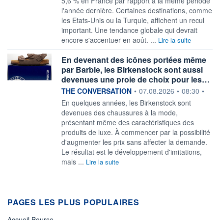
5,6 % en France par rapport à la même période
l'année dernière. Certaines destinations, comme
les Etats-Unis ou la Turquie, affichent un recul
important. Une tendance globale qui devrait
encore s'accentuer en août. ...
Lire la suite
En devenant des icônes portées même
par Barbie, les Birkenstock sont aussi
devenues une proie de choix pour les…
information fournie par
THE CONVERSATION
•
07.08.2026
•
08:30
•
En quelques années, les Birkenstock sont
devenues des chaussures à la mode,
présentant même des caractéristiques des
produits de luxe. À commencer par la possibilité
d'augmenter les prix sans affecter la demande.
Le résultat est le développement d'imitations,
mais ...
Lire la suite
PAGES LES PLUS POPULAIRES
Accueil Bourse