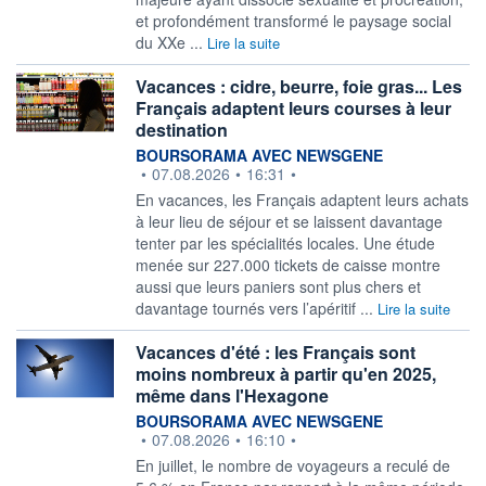
et profondément transformé le paysage social
du XXe ...
Lire la suite
Vacances : cidre, beurre, foie gras... Les
Français adaptent leurs courses à leur
destination
information fournie par
BOURSORAMA AVEC NEWSGENE
•
07.08.2026
•
16:31
•
En vacances, les Français adaptent leurs achats
à leur lieu de séjour et se laissent davantage
tenter par les spécialités locales. Une étude
menée sur 227.000 tickets de caisse montre
aussi que leurs paniers sont plus chers et
davantage tournés vers l’apéritif ...
Lire la suite
Vacances d'été : les Français sont
moins nombreux à partir qu'en 2025,
même dans l'Hexagone
information fournie par
BOURSORAMA AVEC NEWSGENE
•
07.08.2026
•
16:10
•
En juillet, le nombre de voyageurs a reculé de