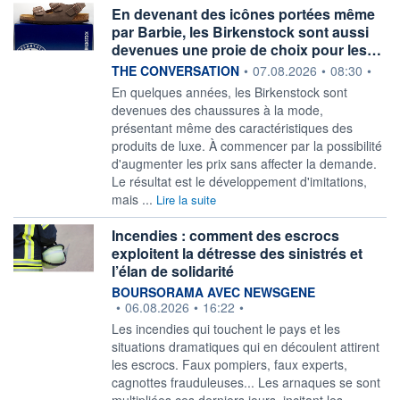
En devenant des icônes portées même
par Barbie, les Birkenstock sont aussi
devenues une proie de choix pour les…
information fournie par
THE CONVERSATION
•
07.08.2026
•
08:30
•
En quelques années, les Birkenstock sont
devenues des chaussures à la mode,
présentant même des caractéristiques des
produits de luxe. À commencer par la possibilité
d'augmenter les prix sans affecter la demande.
Le résultat est le développement d'imitations,
mais ...
Lire la suite
Incendies : comment des escrocs
exploitent la détresse des sinistrés et
l’élan de solidarité
information fournie par
BOURSORAMA AVEC NEWSGENE
•
06.08.2026
•
16:22
•
Les incendies qui touchent le pays et les
situations dramatiques qui en découlent attirent
les escrocs. Faux pompiers, faux experts,
cagnottes frauduleuses... Les arnaques se sont
multipliées ces derniers jours, incitant les