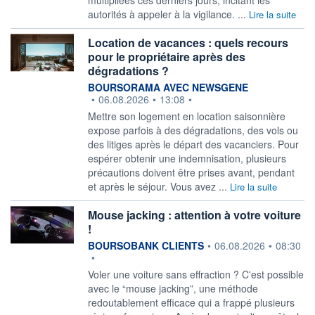
autorités à appeler à la vigilance. ...
Lire la suite
Location de vacances : quels recours
pour le propriétaire après des
dégradations ?
information fournie par
BOURSORAMA AVEC NEWSGENE
•
06.08.2026
•
13:08
•
Mettre son logement en location saisonnière
expose parfois à des dégradations, des vols ou
des litiges après le départ des vacanciers. Pour
espérer obtenir une indemnisation, plusieurs
précautions doivent être prises avant, pendant
et après le séjour. Vous avez ...
Lire la suite
Mouse jacking : attention à votre voiture
!
information fournie par
BOURSOBANK CLIENTS
•
06.08.2026
•
08:30
•
Voler une voiture sans effraction ? C'est possible
avec le “mouse jacking”, une méthode
redoutablement efficace qui a frappé plusieurs