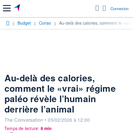
Menu
Connexion
Budget
Conso
Au-delà des calories, comment le «vrai»
Au-delà des calories,
comment le «vrai» régime
paléo révèle l’humain
derrière l’animal
information fournie par
The Conversation
•
05/02/2026 à 12:00
Temps de lecture:
8 min