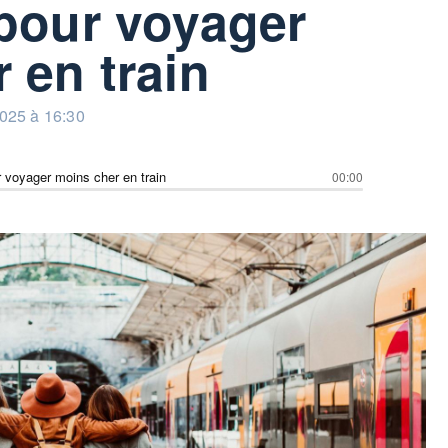
pour voyager
 en train
025 à 16:30
 voyager moins cher en train
00:00