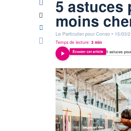
5 astuces 
moins cher
information fournie par
Le Particulier pour Conso
•
15/03/2
Temps de lecture:
3 min
5 astuces pour
Écouter cet article