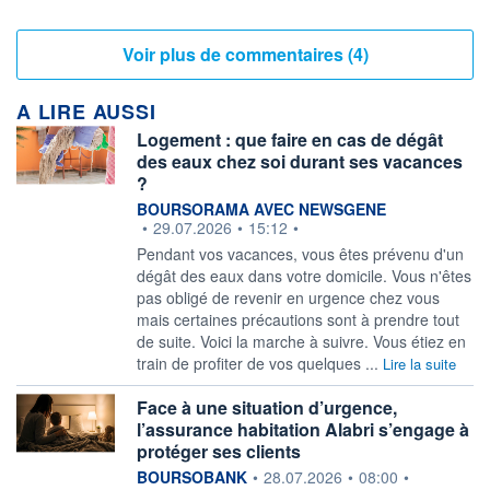
Voir plus de commentaires (4)
A LIRE AUSSI
Logement : que faire en cas de dégât
des eaux chez soi durant ses vacances
?
information fournie par
BOURSORAMA AVEC NEWSGENE
•
29.07.2026
•
15:12
•
Pendant vos vacances, vous êtes prévenu d'un
dégât des eaux dans votre domicile. Vous n'êtes
pas obligé de revenir en urgence chez vous
mais certaines précautions sont à prendre tout
de suite. Voici la marche à suivre. Vous étiez en
train de profiter de vos quelques ...
Lire la suite
Face à une situation d’urgence,
l’assurance habitation Alabri s’engage à
protéger ses clients
information fournie par
BOURSOBANK
•
28.07.2026
•
08:00
•