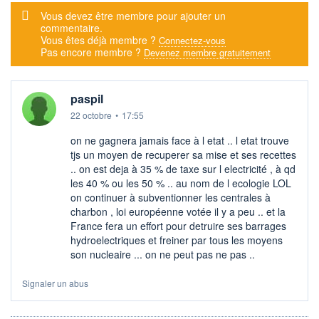
Message d'alerte
Vous devez être membre pour ajouter un
commentaire.
Vous êtes déjà membre ?
Connectez-vous
Pas encore membre ?
Devenez membre gratuitement
paspil
22 octobre
•
17:55
on ne gagnera jamais face à l etat .. l etat trouve
tjs un moyen de recuperer sa mise et ses recettes
.. on est deja à 35 % de taxe sur l electricité , à qd
les 40 % ou les 50 % .. au nom de l ecologie LOL
on continuer à subventionner les centrales à
charbon , loi européenne votée il y a peu .. et la
France fera un effort pour detruire ses barrages
hydroelectriques et freiner par tous les moyens
son nucleaire ... on ne peut pas ne pas ..
Signaler un abus