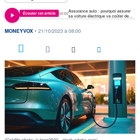
Assurance auto : pourquoi assurer
Écouter cet article
00:00
sa voiture électrique va coûter de
plus en plus cher
information fournie par
MONEYVOX
•
21/10/2023 à 08:00
5
(Crédits photo: © tong2530 - stock.adobe.com)