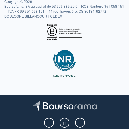
Copyright © 2026
Boursorama, SA au capital de 53 576 889,20 € – RCS Nanterre 351 058 151
– TVA FR 69 351 058 151 – 44 rue Traversière, CS 80134, 92772
BOULOGNE BILLANCOURT CEDEX
Boursorama sur Facebook
Boursorama sur X
Boursorama sur Youtu