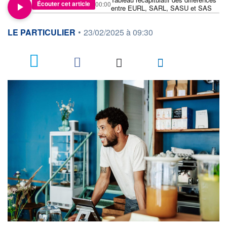
Écouter cet article
00:00
entre EURL, SARL, SASU et SAS
information fournie par
LE PARTICULIER
•
23/02/2025 à 09:30