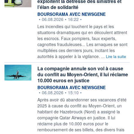
exploitent la détresse des sinistrés et
l’élan de solidarité
information fournie par
BOURSORAMA AVEC NEWSGENE
•
06.08.2026
•
16:22
•
Les incendies qui touchent le pays et les
situations dramatiques qui en découlent attirent
les escrocs. Faux pompiers, faux experts,
cagnottes frauduleuses... Les arnaques se sont
multipliées ces derniers jours, incitant les
autorités à appeler à la vigilance. ...
Lire la suite
La compagnie annule son vol à cause
du conflit au Moyen-Orient, il lui réclame
10.000 euros en justice
information fournie par
BOURSORAMA AVEC NEWSGENE
•
06.08.2026
•
15:10
•
Après avoir dû abandonner ses vacances d'été
2025 à cause du conflit au Moyen-Orient, un
habitant de Hazebrouck (Nord) a assigné la
compagnie Qatar Airways en justice. Il lui
réclame plus de 10.000 euros pour le
remboursement de ses billets, des divers frais