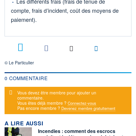
Les différents frais (frais de tenue de
compte, frais d’incident, coût des moyens de
paiement).
© Le Particulier
0 COMMENTAIRE
Message d'alerte
Vous devez être membre pour ajouter un
commentaire.
Vous êtes déjà membre ?
Connectez-vous
Pas encore membre ?
Devenez membre gratuitement
A LIRE AUSSI
Incendies : comment des escrocs