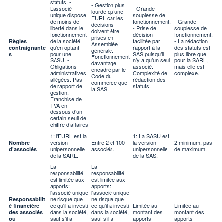
statuts. -
- Gestion plus
L’associé
- Grande
lourde qu’une
unique dispose
souplesse de
EURL car les
de moins de
fonctionnement.
- Grande
décisions
liberté dans le
- Prise de
souplesse de
doivent être
fonctionnement
décision
fonctionnement.
prises en
de la société
facilitée par
- La rédaction
Règles
Assemblée
qu’en optant
rapport à la
des statuts est
contraignante
générale. -
pour une
SAS puisqu’il
plus libre que
s
Fonctionnement
SASU. -
n’y a qu’un seul
pour la SARL,
davantage
Obligations
associé. -
mais elle est
encadré par le
administratives
Complexité de
complexe.
Code du
allégées. Pas
rédaction des
commerce que
de rapport de
statuts.
la SAS.
gestion.
Franchise de
TVA en
dessous d’un
certain seuil de
chiffre d’affaires
1: l'EURL est la
1: La SASU est
version
Entre 2 et 100
la version
2 minimum, pas
Nombre
unipersonnelle
associés.
unipersonnelle
de maximum.
d'associés
de la SARL.
de la SAS.
La
La
responsabilité
responsabilité
est limitée aux
est limitée aux
apports:
apports:
l'associé unique
l'associé unique
ne risque que
ne risque que
Responsabilit
ce qu'il a investi
ce qu'il a investi
Limitée au
Limitée au
é financière
dans la société,
dans la société,
montant des
montant des
des associés
sauf s’il a
sauf s’il a
apports
apports
ou