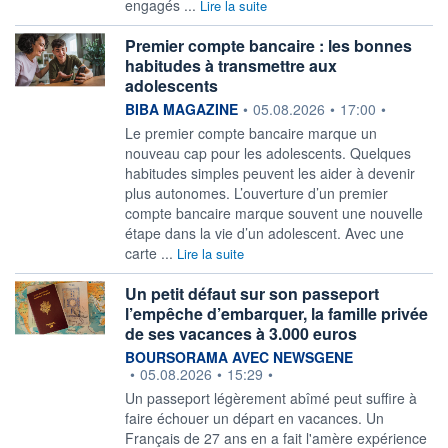
engagés ...
Lire la suite
Premier compte bancaire : les bonnes
habitudes à transmettre aux
adolescents
information fournie par
BIBA MAGAZINE
•
05.08.2026
•
17:00
•
Le premier compte bancaire marque un
nouveau cap pour les adolescents. Quelques
habitudes simples peuvent les aider à devenir
plus autonomes. L’ouverture d’un premier
compte bancaire marque souvent une nouvelle
étape dans la vie d’un adolescent. Avec une
carte ...
Lire la suite
Un petit défaut sur son passeport
l’empêche d’embarquer, la famille privée
de ses vacances à 3.000 euros
information fournie par
BOURSORAMA AVEC NEWSGENE
•
05.08.2026
•
15:29
•
Un passeport légèrement abîmé peut suffire à
faire échouer un départ en vacances. Un
Français de 27 ans en a fait l'amère expérience