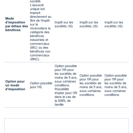
société.
L'associé
unique est
imposé
directement au
Mode
titre de l'impôt
Impôt sur les
Impôt sur les
Impôt sur les
d'imposition
sur le
sociétés (IS)
sociétés (IS)
sociétés (IS)
par défaut des
revenudans la
bénéfices
catégorie des
bénéfices
industriels et
commerciaux
(BIC) ou des
bénéfices non
commerciaux
(BNC).
Option possible
pour l'IR pour
les sociétés de
Option possible
Option possible
moins de 5 ans,
pour l'IR pour
pour l'IR pour
sous certaines
Option pour
Option possible
les sociétés de
les sociétés de
conditions.
un mode
pour l'IS.
moins de 5 ans,
moins de 5 ans,
Possibilité
d'imposition
sous certaines
sous certaines
d’opter pour l’IR
conditions.
conditions.
dans le cas de
la SARL de
famille.