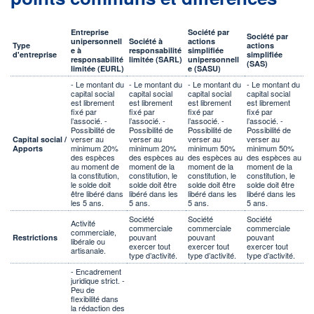
Entreprise
Société par
Société par
unipersonnell
Société à
actions
Type
actions
e à
responsabilité
simplifiée
d'entreprise
simplifiée
responsabilité
limitée (SARL)
unipersonnell
(SAS)
limitée (EURL)
e (SASU)
- Le montant du
- Le montant du
- Le montant du
- Le montant du
capital social
capital social
capital social
capital social
est librement
est librement
est librement
est librement
fixé par
fixé par
fixé par
fixé par
l’associé. -
l’associé. -
l’associé. -
l’associé. -
Possibilité de
Possibilité de
Possibilité de
Possibilité de
verser au
verser au
verser au
verser au
Capital social /
minimum 20%
minimum 20%
minimum 50%
minimum 50%
Apports
des espèces
des espèces au
des espèces au
des espèces au
au moment de
moment de la
moment de la
moment de la
la constitution,
constitution, le
constitution, le
constitution, le
le solde doit
solde doit être
solde doit être
solde doit être
être libéré dans
libéré dans les
libéré dans les
libéré dans les
les 5 ans.
5 ans.
5 ans.
5 ans.
Société
Société
Société
Activité
commerciale
commerciale
commerciale
commerciale,
pouvant
pouvant
pouvant
Restrictions
libérale ou
exercer tout
exercer tout
exercer tout
artisanale.
type d’activité.
type d’activité.
type d’activité.
- Encadrement
juridique strict. -
Peu de
flexibilité dans
la rédaction des