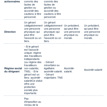
commis des
commis des
actionnaires
fautes de
fautes de
gestion ou
gestion ou
accordé des
accordé des
cautions à titre
cautions à titre
personnel.
personnel.
Un gérant
Un gérant
(obligatoirement
(obligatoirement
Un président,
Un président,
une personne
une personne
qui peut être
qui peut être
physique) qui
physique) qui
une personne
une personne
Direction
peut être
peut être
physique ou
physique ou
l’associé ou un
l’associé ou un
morale.
morale.
tiers.
tiers.
- Si le gérant
est l'associé
unique: régime
des travailleurs
indépendants
(ou régime des
- Gérant
travailleurs
minoritaire ou
non-salariés,
égalitaire:
Assimilé-
Régime social
Assimilé-salarié
TNS). - Si le
assimilé-salarié.
salarié.
du dirigeant
gérant est un
- Gérant
tiers: assimilé-
majoritaire: TNS
salariéCe statut
offre une
protection
sociale plus
importante.
Pas
d'imposition au
niveau de la