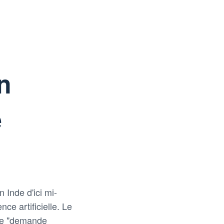
n
e
 Inde d'ici mi-
ce artificielle. Le
une "demande