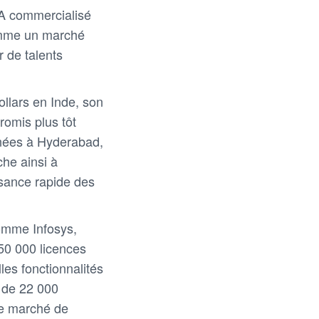
'IA commercialisé
omme un marché
r de talents
ollars en Inde, son
romis plus tôt
nées à Hyderabad,
che ainsi à
ssance rapide des
comme Infosys,
50 000 licences
les fonctionnalités
s de 22 000
le marché de