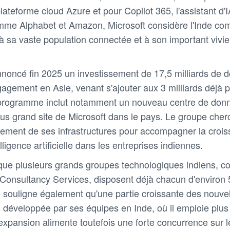
lateforme cloud Azure et pour Copilot 365, l'assistant d
omme Alphabet et Amazon, Microsoft considère l'Inde c
à sa vaste population connectée et à son important vivie
noncé fin 2025 un investissement de 17,5 milliards de d
agement en Asie, venant s'ajouter aux 3 milliards déjà p
 programme inclut notamment un nouveau centre de don
lus grand site de Microsoft dans le pays. Le groupe cher
oiement de ses infrastructures pour accompagner la croi
elligence artificielle dans les entreprises indiennes.
 que plusieurs grands groupes technologiques indiens, 
 Consultancy Services, disposent déjà chacun d'environ 
 souligne également qu'une partie croissante des nouvel
s développée par ses équipes en Inde, où il emploie plu
expansion alimente toutefois une forte concurrence sur 