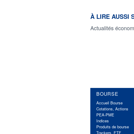
À LIRE AUSS
Actualités économi
BOURSE
Accueil Bourse
Cotations, Actions
PEA-PME
Indices
Produits de bourse
Trackers, ETF