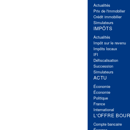
Actualités
Prix de l'immobilier
Crédit immobilier
Simulateurs
IMPÔTS
Actualités
Impôt sur le revenu
Impôts locaux
IFI
Défiscalisation
Succession
Simulateurs
ACTU
Économie
Économie
Politique
France
International
L'OFFRE BOU
Compte bancaire
Épargne