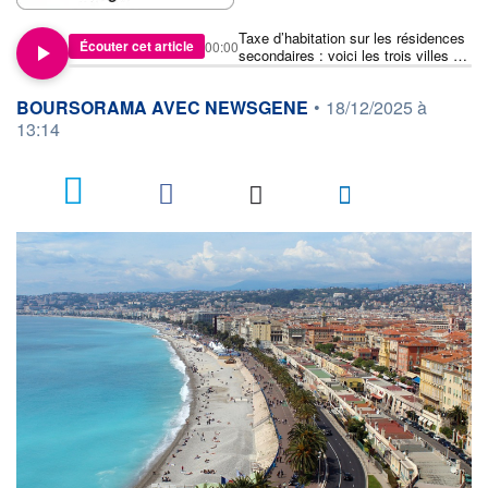
Taxe d’habitation sur les résidences
Écouter cet article
00:00
secondaires : voici les trois villes où
elle rapporte le plus
information fournie par
BOURSORAMA AVEC NEWSGENE
•
18/12/2025 à
13:14
3