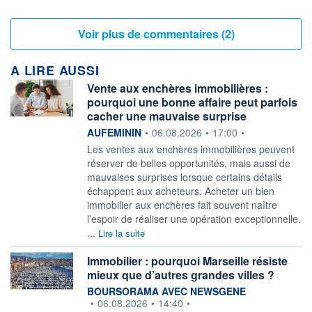
Voir plus de commentaires (2)
A LIRE AUSSI
Vente aux enchères immobilières :
pourquoi une bonne affaire peut parfois
cacher une mauvaise surprise
information fournie par
AUFEMININ
•
06.08.2026
•
17:00
•
Les ventes aux enchères immobilières peuvent
réserver de belles opportunités, mais aussi de
mauvaises surprises lorsque certains détails
échappent aux acheteurs. Acheter un bien
immobilier aux enchères fait souvent naître
l’espoir de réaliser une opération exceptionnelle.
...
Lire la suite
Immobilier : pourquoi Marseille résiste
mieux que d’autres grandes villes ?
information fournie par
BOURSORAMA AVEC NEWSGENE
•
06.08.2026
•
14:40
•