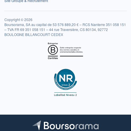
Site Groupe & Recrutement
Copyright © 2026
Boursorama, SA au capital de 53 576 889,20 € – RCS Nanterre 351 058 151
– TVA FR 69 351 058 151 – 44 rue Traversière, CS 80134, 92772
BOULOGNE BILLANCOURT CEDEX