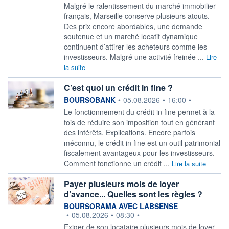
Malgré le ralentissement du marché immobilier
français, Marseille conserve plusieurs atouts.
Des prix encore abordables, une demande
soutenue et un marché locatif dynamique
continuent d’attirer les acheteurs comme les
investisseurs. Malgré une activité freinée ...
Lire
la suite
C’est quoi un crédit in fine ?
information fournie par
BOURSOBANK
•
05.08.2026
•
16:00
•
Le fonctionnement du crédit in fine permet à la
fois de réduire son imposition tout en générant
des intérêts. Explications. Encore parfois
méconnu, le crédit in fine est un outil patrimonial
fiscalement avantageux pour les investisseurs.
Comment fonctionne un crédit ...
Lire la suite
Payer plusieurs mois de loyer
d’avance... Quelles sont les règles ?
information fournie par
BOURSORAMA AVEC LABSENSE
•
05.08.2026
•
08:30
•
Exiger de son locataire plusieurs mois de loyer