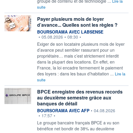
groupe de contenu et de technologie ...
Lire la
suite
Payer plusieurs mois de loyer
d’avance... Quelles sont les règles ?
information fournie par
BOURSORAMA AVEC LABSENSE
•
05.08.2026
•
08:30
•
Exiger de son locataire plusieurs mois de loyer
d’avance peut sembler rassurant pour un
propriétaire… mais c’est strictement interdit
dans la plupart des locations. En effet, en
France, la loi encadre fermement le paiement
des loyers : dans les baux d’habitation ...
Lire la
suite
BPCE enregistre des revenus records
au deuxième semestre grâce aux
banques de détail
information fournie par
BOURSORAMA AVEC AFP
•
04.08.2026
•
17:57
•
Le groupe bancaire français BPCE a vu son
bénéfice net bondir de 38% au deuxième