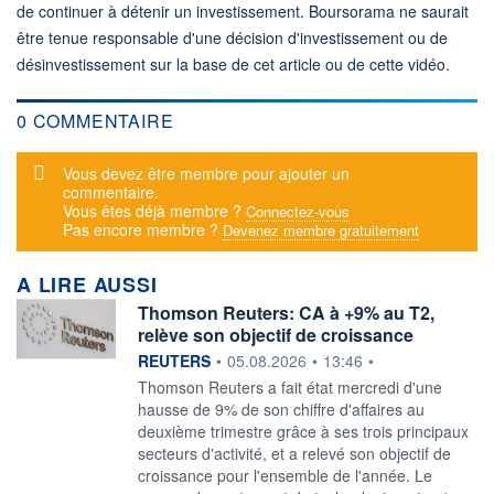
de continuer à détenir un investissement. Boursorama ne saurait
être tenue responsable d'une décision d'investissement ou de
désinvestissement sur la base de cet article ou de cette vidéo.
0 COMMENTAIRE
Message d'alerte
Vous devez être membre pour ajouter un
commentaire.
Vous êtes déjà membre ?
Connectez-vous
Pas encore membre ?
Devenez membre gratuitement
A LIRE AUSSI
Thomson Reuters: CA à +9% au T2,
relève son objectif de croissance
information fournie par
REUTERS
•
05.08.2026
•
13:46
•
Thomson Reuters a fait état ‌mercredi d'une
hausse de 9% de son chiffre d'affaires au
deuxième trimestre ​grâce à ses trois principaux
secteurs d'activité, et a relevé son objectif de
croissance pour l'ensemble de l'année. Le