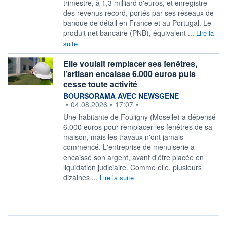
trimestre, à 1,3 milliard d'euros, et enregistre
des revenus record, portés par ses réseaux de
banque de détail en France et au Portugal. Le
produit net bancaire (PNB), équivalent ...
Lire la
suite
Elle voulait remplacer ses fenêtres,
l’artisan encaisse 6.000 euros puis
cesse toute activité
information fournie par
BOURSORAMA AVEC NEWSGENE
•
04.08.2026
•
17:07
•
Une habitante de Fouligny (Moselle) a dépensé
6.000 euros pour remplacer les fenêtres de sa
maison, mais les travaux n'ont jamais
commencé. L'entreprise de menuiserie a
encaissé son argent, avant d'être placée en
liquidation judiciaire. Comme elle, plusieurs
dizaines ...
Lire la suite