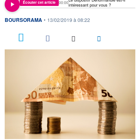
Écouter cet article
00:00
intéressant pour vous ?
information fournie par
BOURSORAMA
•
13/02/2019 à 08:22