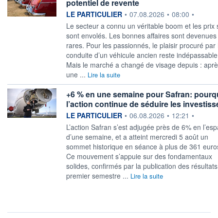
potentiel de revente
information fournie par
LE PARTICULIER
•
07.08.2026
•
08:00
•
Le secteur a connu un véritable boom et les prix 
sont envolés. Les bonnes affaires sont devenues
rares. Pour les passionnés, le plaisir procuré par 
conduite d’un véhicule ancien reste indépassable
Mais le marché a changé de visage depuis : apr
une ...
Lire la suite
+6 % en une semaine pour Safran: pourq
l’action continue de séduire les investis
information fournie par
LE PARTICULIER
•
06.08.2026
•
12:21
•
L’action Safran s’est adjugée près de 6% en l’es
d’une semaine, et a atteint mercredi 5 août un
sommet historique en séance à plus de 361 euro
Ce mouvement s’appuie sur des fondamentaux
solides, confirmés par la publication des résultat
premier semestre ...
Lire la suite