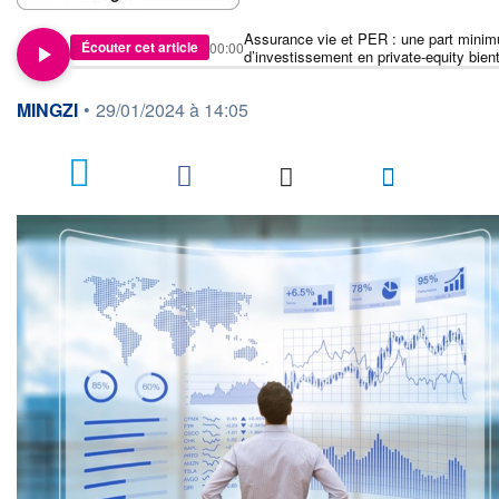
Assurance vie et PER : une part mini
Écouter cet article
00:00
d’investissement en private-equity bien
obligatoire
information fournie par
MINGZI
•
29/01/2024 à 14:05
8