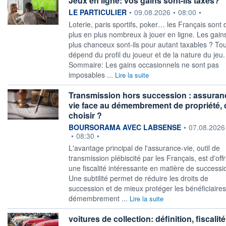
Jeux en ligne: vos gains sont-ils taxés?
information fournie par
LE PARTICULIER
•
09.08.2026
•
08:00
•
Loterie, paris sportifs, poker… les Français sont 
plus en plus nombreux à jouer en ligne. Les gain
plus chanceux sont-ils pour autant taxables ? Tou
dépend du profil du joueur et de la nature du jeu.
Sommaire: Les gains occasionnels ne sont pas
imposables ...
Lire la suite
Transmission hors succession : assuran
vie face au démembrement de propriété,
choisir ?
information fournie par
BOURSORAMA AVEC LABSENSE
•
07.08.2026
•
08:30
•
L'avantage principal de l'assurance-vie, outil de
transmission plébiscité par les Français, est d'offr
une fiscalité intéressante en matière de successi
Une subtilité permet de réduire les droits de
succession et de mieux protéger les bénéficiaires 
démembrement ...
Lire la suite
voitures de collection: définition, fiscalité