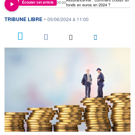
Écouter cet article
00:00
fonds en euros en 2024 ?
information fournie par
TRIBUNE LIBRE
•
05/06/2024 à 11:00
1