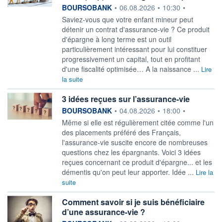
information fournie par
BOURSOBANK
•
06.08.2026
•
10:30
•
Saviez-vous que votre enfant mineur peut
détenir un contrat d'assurance-vie ? Ce produit
d'épargne à long terme est un outil
particulièrement intéressant pour lui constituer
progressivement un capital, tout en profitant
d'une fiscalité optimisée… A la naissance ...
Lire
la suite
3 idées reçues sur l’assurance-vie
information fournie par
BOURSOBANK
•
04.08.2026
•
18:00
•
Même si elle est régulièrement citée comme l'un
des placements préféré des Français,
l'assurance-vie suscite encore de nombreuses
questions chez les épargnants. Voici 3 idées
reçues concernant ce produit d'épargne... et les
démentis qu'on peut leur apporter. Idée ...
Lire la
suite
Comment savoir si je suis bénéficiaire
d’une assurance-vie ?