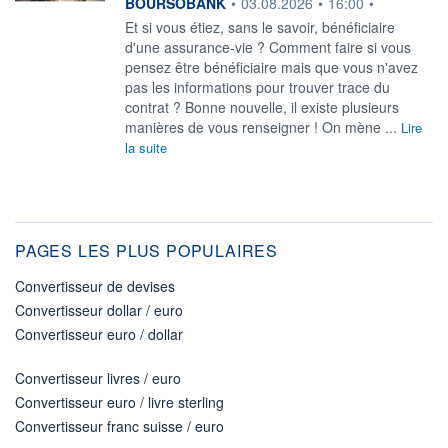
information fournie par
BOURSOBANK
•
03.08.2026
•
16:00
•
Et si vous étiez, sans le savoir, bénéficiaire
d'une assurance-vie ? Comment faire si vous
pensez être bénéficiaire mais que vous n'avez
pas les informations pour trouver trace du
contrat ? Bonne nouvelle, il existe plusieurs
manières de vous renseigner ! On mène ...
Lire
la suite
PAGES LES PLUS POPULAIRES
Convertisseur de devises
Convertisseur dollar / euro
Convertisseur euro / dollar
Convertisseur livres / euro
Convertisseur euro / livre sterling
Convertisseur franc suisse / euro