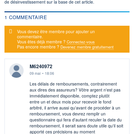
de désinvestissement sur la base de cet article.
1 COMMENTAIRE
Message d'alerte
Vous devez être membre pour ajouter un
commentaire.
Vous êtes déjà membre ?
Connectez-vous
Pas encore membre ?
Devenez membre gratuitement
M6240972
09 mai
•
18:06
Les délais de remboursements, contrairement
aux dires des assureurs? Vôtre argent n'est pas
immédiatement disponible, comptez plutôt
entre un et deux mois pour recevoir le fond
arbitré, il arrive aussi qu'avant de procéder à un
remboursement, vous devrez remplir un
questionnaire qui fera d'autant reculer la date du
remboursement, il serait sans doute utile qu'il soit
apporté ces précisions au moment