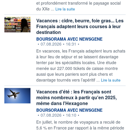
et profondément transformé le paysage social
du XXe ...
Lire la suite
Vacances : cidre, beurre, foie gras... Les
Français adaptent leurs courses à leur
destination
information fournie par
BOURSORAMA AVEC NEWSGENE
•
07.08.2026
•
16:31
•
En vacances, les Français adaptent leurs achats
à leur lieu de séjour et se laissent davantage
tenter par les spécialités locales. Une étude
menée sur 227.000 tickets de caisse montre
aussi que leurs paniers sont plus chers et
davantage tournés vers l’apéritif ...
Lire la suite
Vacances d'été : les Français sont
moins nombreux à partir qu'en 2025,
même dans l'Hexagone
information fournie par
BOURSORAMA AVEC NEWSGENE
•
07.08.2026
•
16:10
•
En juillet, le nombre de voyageurs a reculé de
5,6 % en France par rapport à la même période