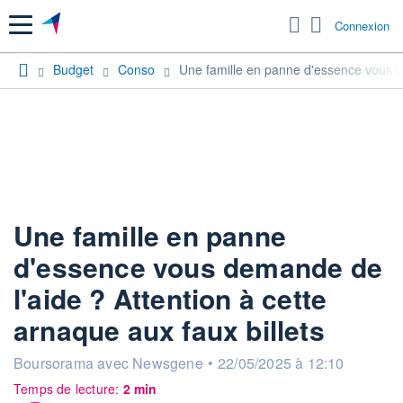
Menu
Connexion
Budget
Conso
Une famille en panne d'essence vous de
Une famille en panne
d'essence vous demande de
l'aide ? Attention à cette
arnaque aux faux billets
information fournie par
Boursorama avec Newsgene
•
22/05/2025 à 12:10
Temps de lecture:
2 min