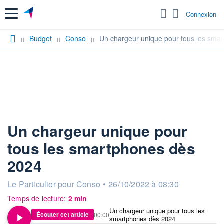
Menu
Connexion
Budget
Conso
Un chargeur unique pour tous les sma
Un chargeur unique pour
tous les smartphones dès
2024
information fournie par
Le Particulier pour Conso
•
26/10/2022 à 08:30
Temps de lecture:
2 min
Un chargeur unique pour tous les
Écouter cet article
00:00
smartphones dès 2024