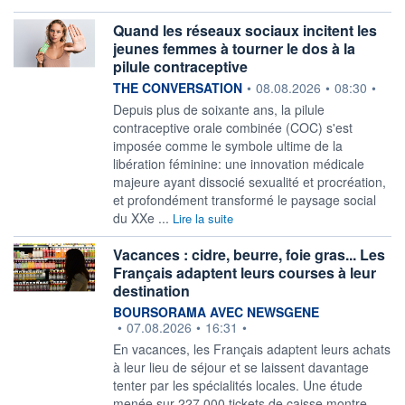
Quand les réseaux sociaux incitent les
jeunes femmes à tourner le dos à la
pilule contraceptive
information fournie par
THE CONVERSATION
•
08.08.2026
•
08:30
•
Depuis plus de soixante ans, la pilule
contraceptive orale combinée (COC) s'est
imposée comme le symbole ultime de la
libération féminine: une innovation médicale
majeure ayant dissocié sexualité et procréation,
et profondément transformé le paysage social
du XXe ...
Lire la suite
Vacances : cidre, beurre, foie gras... Les
Français adaptent leurs courses à leur
destination
information fournie par
BOURSORAMA AVEC NEWSGENE
•
07.08.2026
•
16:31
•
En vacances, les Français adaptent leurs achats
à leur lieu de séjour et se laissent davantage
tenter par les spécialités locales. Une étude
menée sur 227.000 tickets de caisse montre