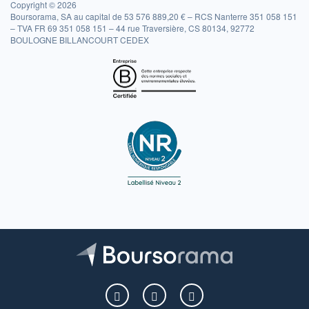
Copyright © 2026
Boursorama, SA au capital de 53 576 889,20 € – RCS Nanterre 351 058 151
– TVA FR 69 351 058 151 – 44 rue Traversière, CS 80134, 92772
BOULOGNE BILLANCOURT CEDEX
Boursorama sur Facebook
Boursorama sur X
Boursorama sur Youtu