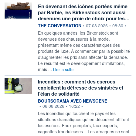
En devenant des icônes portées même
par Barbie, les Birkenstock sont aussi
devenues une proie de choix pour les…
information fournie par
THE CONVERSATION
•
07.08.2026
•
08:30
•
En quelques années, les Birkenstock sont
devenues des chaussures à la mode,
présentant même des caractéristiques des
produits de luxe. À commencer par la possibilité
d'augmenter les prix sans affecter la demande.
Le résultat est le développement d'imitations,
mais ...
Lire la suite
Incendies : comment des escrocs
exploitent la détresse des sinistrés et
l’élan de solidarité
information fournie par
BOURSORAMA AVEC NEWSGENE
•
06.08.2026
•
16:22
•
Les incendies qui touchent le pays et les
situations dramatiques qui en découlent attirent
les escrocs. Faux pompiers, faux experts,
cagnottes frauduleuses... Les arnaques se sont