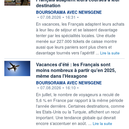
destination
information fournie par
BOURSORAMA AVEC NEWSGENE
•
07.08.2026
•
16:31
•
En vacances, les Français adaptent leurs achats
à leur lieu de séjour et se laissent davantage
tenter par les spécialités locales. Une étude
menée sur 227.000 tickets de caisse montre
aussi que leurs paniers sont plus chers et
davantage tournés vers l’apéritif ...
Lire la suite
Vacances d'été : les Français sont
moins nombreux à partir qu'en 2025,
même dans l'Hexagone
information fournie par
BOURSORAMA AVEC NEWSGENE
•
07.08.2026
•
16:10
•
En juillet, le nombre de voyageurs a reculé de
5,6 % en France par rapport à la même période
l'année dernière. Certaines destinations, comme
les Etats-Unis ou la Turquie, affichent un recul
important. Une tendance globale qui devrait
encore s'accentuer en août. ...
Lire la suite