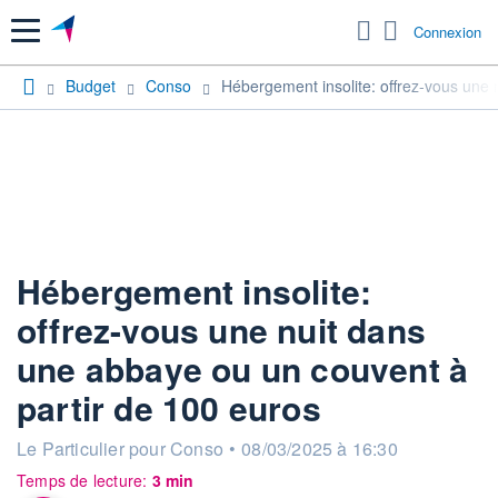
Menu
Connexion
Budget
Conso
Hébergement insolite: offrez-vous une 
Hébergement insolite:
offrez-vous une nuit dans
une abbaye ou un couvent à
partir de 100 euros
information fournie par
Le Particulier pour Conso
•
08/03/2025 à 16:30
Temps de lecture:
3 min