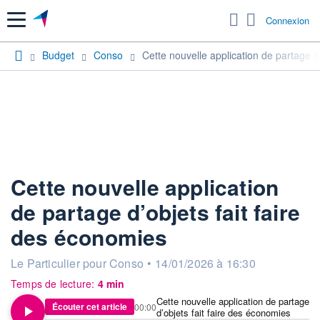
Menu
Connexion
Budget
Conso
Cette nouvelle application de partage d
Cette nouvelle application
de partage d’objets fait faire
des économies
information fournie par
Le Particulier pour Conso
•
14/01/2026 à 16:30
Temps de lecture:
4 min
Cette nouvelle application de partage
Écouter cet article
00:00
d’objets fait faire des économies