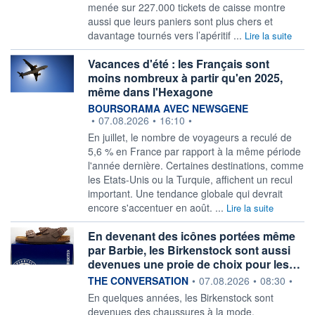
menée sur 227.000 tickets de caisse montre
aussi que leurs paniers sont plus chers et
davantage tournés vers l’apéritif ...
Lire la suite
Vacances d'été : les Français sont
moins nombreux à partir qu'en 2025,
même dans l'Hexagone
information fournie par
BOURSORAMA AVEC NEWSGENE
•
07.08.2026
•
16:10
•
En juillet, le nombre de voyageurs a reculé de
5,6 % en France par rapport à la même période
l'année dernière. Certaines destinations, comme
les Etats-Unis ou la Turquie, affichent un recul
important. Une tendance globale qui devrait
encore s'accentuer en août. ...
Lire la suite
En devenant des icônes portées même
par Barbie, les Birkenstock sont aussi
devenues une proie de choix pour les…
information fournie par
THE CONVERSATION
•
07.08.2026
•
08:30
•
En quelques années, les Birkenstock sont
devenues des chaussures à la mode,