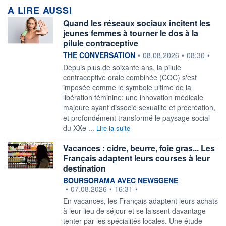
A LIRE AUSSI
Quand les réseaux sociaux incitent les
jeunes femmes à tourner le dos à la
pilule contraceptive
information fournie par
THE CONVERSATION
•
08.08.2026
•
08:30
•
Depuis plus de soixante ans, la pilule
contraceptive orale combinée (COC) s'est
imposée comme le symbole ultime de la
libération féminine: une innovation médicale
majeure ayant dissocié sexualité et procréation,
et profondément transformé le paysage social
du XXe ...
Lire la suite
Vacances : cidre, beurre, foie gras... Les
Français adaptent leurs courses à leur
destination
information fournie par
BOURSORAMA AVEC NEWSGENE
•
07.08.2026
•
16:31
•
En vacances, les Français adaptent leurs achats
à leur lieu de séjour et se laissent davantage
tenter par les spécialités locales. Une étude