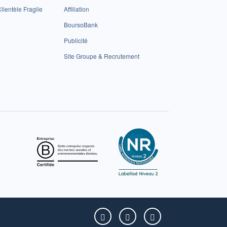
lientèle Fragile
Affiliation
BoursoBank
Publicité
Site Groupe & Recrutement
Boursorama sur Facebook
Boursorama sur X
Boursorama sur Yo