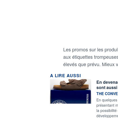
Les promos sur les produi
aux étiquettes trompeuses
élevés que prévu. Mieux va
A LIRE AUSSI
En devenan
sont aussi
information f
THE CONVE
En quelques 
présentant m
la possibilit
développemen