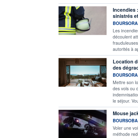
Incendies 
sinistrés et
information f
BOURSORA
Les incendies
découlent at
frauduleuses.
autorités à a
Location d
des dégrad
information f
BOURSORA
Mettre son l
des vols ou 
indemnisatio
le séjour. Vo
Mouse jacki
information f
BOURSOBA
Voler une voi
méthode redo