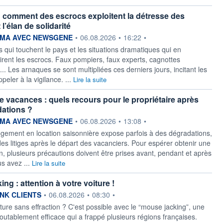
: comment des escrocs exploitent la détresse des
 l’élan de solidarité
ournie par
MA AVEC NEWSGENE
•
06.08.2026
•
16:22
•
 qui touchent le pays et les situations dramatiques qui en
tirent les escrocs. Faux pompiers, faux experts, cagnottes
.. Les arnaques se sont multipliées ces derniers jours, incitant les
ppeler à la vigilance. ...
Lire la suite
e vacances : quels recours pour le propriétaire après
ations ?
ournie par
MA AVEC NEWSGENE
•
06.08.2026
•
13:08
•
ogement en location saisonnière expose parfois à des dégradations,
des litiges après le départ des vacanciers. Pour espérer obtenir une
n, plusieurs précautions doivent être prises avant, pendant et après
us avez ...
Lire la suite
ng : attention à votre voiture !
ournie par
NK CLIENTS
•
06.08.2026
•
08:30
•
ture sans effraction ? C'est possible avec le “mouse jacking”, une
utablement efficace qui a frappé plusieurs régions françaises.