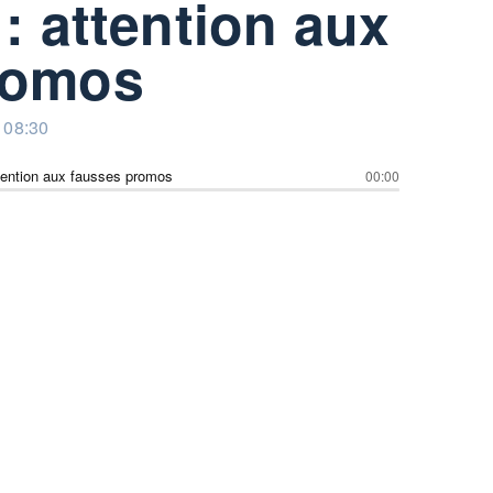
 : attention aux
romos
 08:30
ttention aux fausses promos
00:00