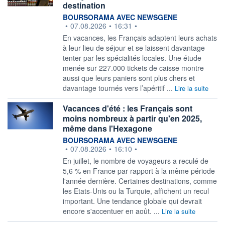
destination
information fournie par
BOURSORAMA AVEC NEWSGENE
•
07.08.2026
•
16:31
•
En vacances, les Français adaptent leurs achats
à leur lieu de séjour et se laissent davantage
tenter par les spécialités locales. Une étude
menée sur 227.000 tickets de caisse montre
aussi que leurs paniers sont plus chers et
davantage tournés vers l’apéritif ...
Lire la suite
Vacances d'été : les Français sont
moins nombreux à partir qu'en 2025,
même dans l'Hexagone
information fournie par
BOURSORAMA AVEC NEWSGENE
•
07.08.2026
•
16:10
•
En juillet, le nombre de voyageurs a reculé de
5,6 % en France par rapport à la même période
l'année dernière. Certaines destinations, comme
les Etats-Unis ou la Turquie, affichent un recul
important. Une tendance globale qui devrait
encore s'accentuer en août. ...
Lire la suite