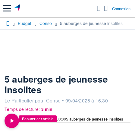
Menu
Connexion
Budget
Conso
5 auberges de jeunesse insolites
5 auberges de jeunesse
insolites
information fournie par
Le Particulier pour Conso
•
09/04/2025 à 16:30
Temps de lecture:
3 min
5 auberges de jeunesse insolites
Écouter cet article
00:00