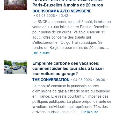
Paris-Bruxelles à moins de 20 euros
information fournie par
BOURSORAMA AVEC NEWSGENE
•
04.08.2026
•
12:42
•
La SNCF a annoncé, ce lundi 3 août, la mise en
vente de 10.000 billets entre Paris et Bruxelles
pour moins de 20 euros. Valable jusqu'au 15
août, l'offre concerne des trajets qui
s'effectueront en Ouigo Train classique. Se
rendre en Belgique pour moins de 20 euros. ...
Lire la suite
Empreinte carbone des vacances:
comment aider les touristes à laisser
leur voiture au garage?
information fournie par
THE CONVERSATION
•
04.08.2026
•
08:30
•
La mobilité constitue la principale source
d'émissions de gaz à effet de serre du tourisme
en France. Elle reste pourtant un impensé des
politiques publiques. La place prépondérante de
la voiture individuelle, qui représente 79% des
arrivées touristiques sur le ...
Lire la suite