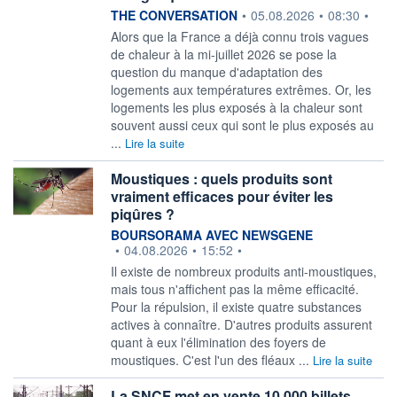
information fournie par
THE CONVERSATION
•
05.08.2026
•
08:30
•
Alors que la France a déjà connu trois vagues
de chaleur à la mi-juillet 2026 se pose la
question du manque d'adaptation des
logements aux températures extrêmes. Or, les
logements les plus exposés à la chaleur sont
souvent aussi ceux qui sont le plus exposés au
...
Lire la suite
Moustiques : quels produits sont
vraiment efficaces pour éviter les
piqûres ?
information fournie par
BOURSORAMA AVEC NEWSGENE
•
04.08.2026
•
15:52
•
Il existe de nombreux produits anti-moustiques,
mais tous n'affichent pas la même efficacité.
Pour la répulsion, il existe quatre substances
actives à connaître. D'autres produits assurent
quant à eux l'élimination des foyers de
moustiques. C'est l'un des fléaux ...
Lire la suite
La SNCF met en vente 10.000 billets