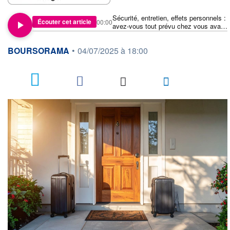
Sécurité, entretien, effets personnels :
Écouter cet article
00:00
avez-vous tout prévu chez vous avant
le départ ?
information fournie par
BOURSORAMA
•
04/07/2025 à 18:00