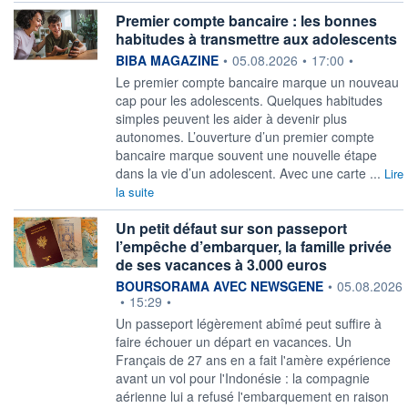
Premier compte bancaire : les bonnes
habitudes à transmettre aux adolescents
information fournie par
BIBA MAGAZINE
•
05.08.2026
•
17:00
•
Le premier compte bancaire marque un nouveau
cap pour les adolescents. Quelques habitudes
simples peuvent les aider à devenir plus
autonomes. L’ouverture d’un premier compte
bancaire marque souvent une nouvelle étape
dans la vie d’un adolescent. Avec une carte ...
Lire
la suite
Un petit défaut sur son passeport
l’empêche d’embarquer, la famille privée
de ses vacances à 3.000 euros
information fournie par
BOURSORAMA AVEC NEWSGENE
•
05.08.2026
•
15:29
•
Un passeport légèrement abîmé peut suffire à
faire échouer un départ en vacances. Un
Français de 27 ans en a fait l'amère expérience
avant un vol pour l'Indonésie : la compagnie
aérienne lui a refusé l'embarquement en raison