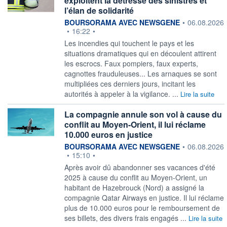
exploitent la détresse des sinistrés et
l’élan de solidarité
information fournie par
BOURSORAMA AVEC NEWSGENE
•
06.08.2026
•
16:22
•
Les incendies qui touchent le pays et les
situations dramatiques qui en découlent attirent
les escrocs. Faux pompiers, faux experts,
cagnottes frauduleuses... Les arnaques se sont
multipliées ces derniers jours, incitant les
autorités à appeler à la vigilance. ...
Lire la suite
La compagnie annule son vol à cause du
conflit au Moyen-Orient, il lui réclame
10.000 euros en justice
information fournie par
BOURSORAMA AVEC NEWSGENE
•
06.08.2026
•
15:10
•
Après avoir dû abandonner ses vacances d'été
2025 à cause du conflit au Moyen-Orient, un
habitant de Hazebrouck (Nord) a assigné la
compagnie Qatar Airways en justice. Il lui réclame
plus de 10.000 euros pour le remboursement de
ses billets, des divers frais engagés ...
Lire la suite