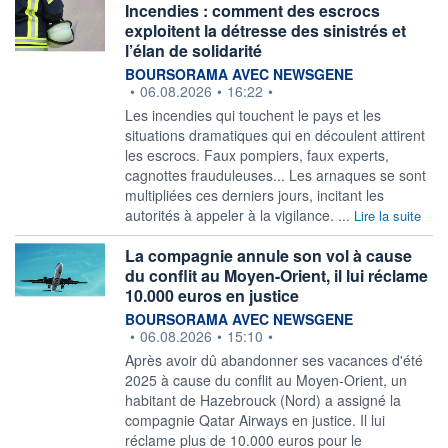
Incendies : comment des escrocs
exploitent la détresse des sinistrés et
l’élan de solidarité
information fournie par
BOURSORAMA AVEC NEWSGENE
•
06.08.2026
•
16:22
•
Les incendies qui touchent le pays et les
situations dramatiques qui en découlent attirent
les escrocs. Faux pompiers, faux experts,
cagnottes frauduleuses... Les arnaques se sont
multipliées ces derniers jours, incitant les
autorités à appeler à la vigilance. ...
Lire la suite
La compagnie annule son vol à cause
du conflit au Moyen-Orient, il lui réclame
10.000 euros en justice
information fournie par
BOURSORAMA AVEC NEWSGENE
•
06.08.2026
•
15:10
•
Après avoir dû abandonner ses vacances d'été
2025 à cause du conflit au Moyen-Orient, un
habitant de Hazebrouck (Nord) a assigné la
compagnie Qatar Airways en justice. Il lui
réclame plus de 10.000 euros pour le