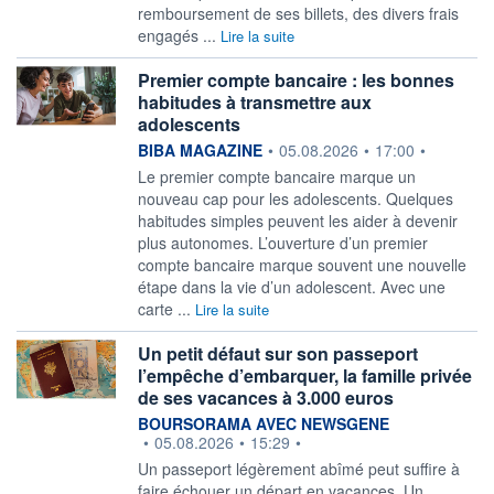
remboursement de ses billets, des divers frais
engagés ...
Lire la suite
Premier compte bancaire : les bonnes
habitudes à transmettre aux
adolescents
information fournie par
BIBA MAGAZINE
•
05.08.2026
•
17:00
•
Le premier compte bancaire marque un
nouveau cap pour les adolescents. Quelques
habitudes simples peuvent les aider à devenir
plus autonomes. L’ouverture d’un premier
compte bancaire marque souvent une nouvelle
étape dans la vie d’un adolescent. Avec une
carte ...
Lire la suite
Un petit défaut sur son passeport
l’empêche d’embarquer, la famille privée
de ses vacances à 3.000 euros
information fournie par
BOURSORAMA AVEC NEWSGENE
•
05.08.2026
•
15:29
•
Un passeport légèrement abîmé peut suffire à
faire échouer un départ en vacances. Un