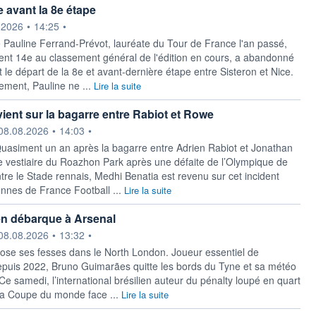
avant la 8e étape
ournie par
.2026
•
14:25
•
 Pauline Ferrand-Prévot, lauréate du Tour de France l'an passé,
nt 14e au classement général de l'édition en cours, a abandonné
le départ de la 8e et avant-dernière étape entre Sisteron et Nice.
ment, Pauline ne ...
Lire la suite
vient sur la bagarre entre Rabiot et Rowe
ournie par
08.08.2026
•
14:03
•
Quasiment un an après la bagarre entre Adrien Rabiot et Jonathan
 vestiaire du Roazhon Park après une défaite de l’Olympique de
tre le Stade rennais, Medhi Benatia est revenu sur cet incident
onnes de France Football ...
Lire la suite
en débarque à Arsenal
ournie par
08.08.2026
•
13:32
•
se ses fesses dans le North London. Joueur essentiel de
puis 2022, Bruno Guimarães quitte les bords du Tyne et sa météo
Ce samedi, l’international brésilien auteur du pénalty loupé en quart
 la Coupe du monde face ...
Lire la suite