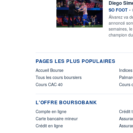
Diego Sime
information f
SO FOOT
•
Álvarez va d
annoncé son d
semaines, le 
champion du
PAGES LES PLUS POPULAIRES
Accueil Bourse
Indices
Tous les cours boursiers
Palmar
Cours CAC 40
Cours d
L'OFFRE BOURSOBANK
Compte en ligne
Crédit 
Carte bancaire mineur
Assura
Crédit en ligne
Assuran