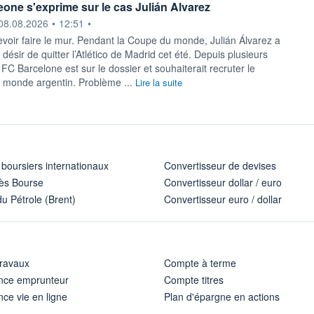
one s'exprime sur le cas Julián Alvarez
ournie par
08.08.2026
•
12:51
•
evoir faire le mur. Pendant la Coupe du monde, Julián Álvarez a
ésir de quitter l’Atlético de Madrid cet été. Depuis plusieurs
FC Barcelone est sur le dossier et souhaiterait recruter le
 monde argentin. Problème ...
Lire la suite
 boursiers internationaux
Convertisseur de devises
ès Bourse
Convertisseur dollar / euro
u Pétrole (Brent)
Convertisseur euro / dollar
travaux
Compte à terme
nce emprunteur
Compte titres
ce vie en ligne
Plan d'épargne en actions