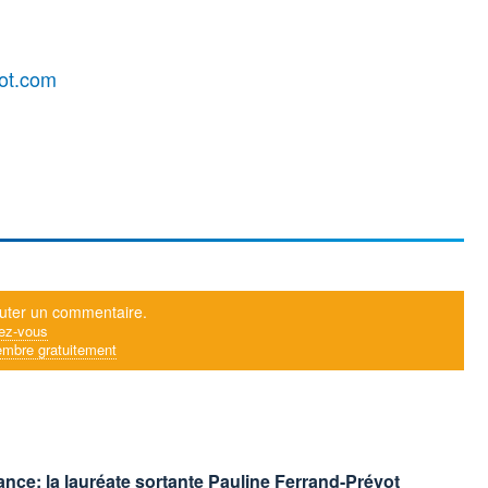
oot.com
uter un commentaire.
ez-vous
mbre gratuitement
ance: la lauréate sortante Pauline Ferrand-Prévot