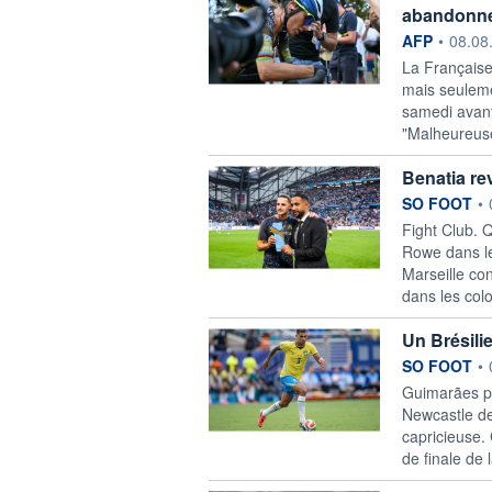
abandonne 
information f
AFP
•
08.08
La Française
mais seuleme
samedi avant 
"Malheureuse
Benatia re
information f
SO FOOT
•
Fight Club. 
Rowe dans le
Marseille con
dans les col
Un Brésili
information f
SO FOOT
•
Guimarães po
Newcastle de
capricieuse. 
de finale de