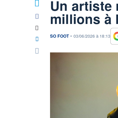
Un artiste
millions à 
information fournie par
SO FOOT
•
03/06/2026 à 18:13