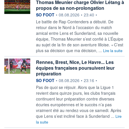
Thomas Meunier charge Olivier Létang à
propos de sa non-prolongation
information fournie par
SO FOOT
•
08.08.2026
•
23:40
•
Le battle de Rap Contenders a débuté. De
retour dans le Nord à l’occasion du match
amical entre Lens et Sunderland, sa nouvelle
équipe, Thomas Meunier s’est confié à L’Équipe
au sujet de la fin de son aventure lilloise. « C’est
plus sa décision que ma décision, ...
Lire la suite
Rennes, Brest, Nice, Le Havre... Les
équipes françaises poursuivent leur
préparation
information fournie par
SO FOOT
•
08.08.2026
•
23:16
•
Pas de quoi se réjouir. Alors que la Ligue 1
revient dans quinze jours, les clubs français
continuent leur préparation contre diverses
écuries européennes et le succès n’a pas
vraiment été au rendez-vous ce samedi. Après
que Lens s’est incliné face à Sunderland ...
Lire
la suite