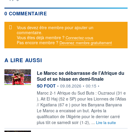
0 COMMENTAIRE
Message d'alerte
Vous devez être membre pour ajouter un
commentaire.
Vous êtes déjà membre ?
Connectez-vous
Pas encore membre ?
Devenez membre gratuitement
A LIRE AUSSI
Le Maroc se débarrasse de l'Afrique du
Sud et se hisse en demi-finale
information fournie par
SO FOOT
•
09.08.2026
•
00:15
•
Maroc 2-1 Afrique du Sud Buts : Ouzraoui (31 e
), Ait El Haj (52 e SP) pour les Lionnes de l’Atlas
// Kgatlana (67 e ) pour les Banyana Banyana
Le Maroc a encaissé un but. Après la
qualification de l’Algérie pour le dernier carré
plus tôt ce samedi soir (1-2), ...
Lire la suite