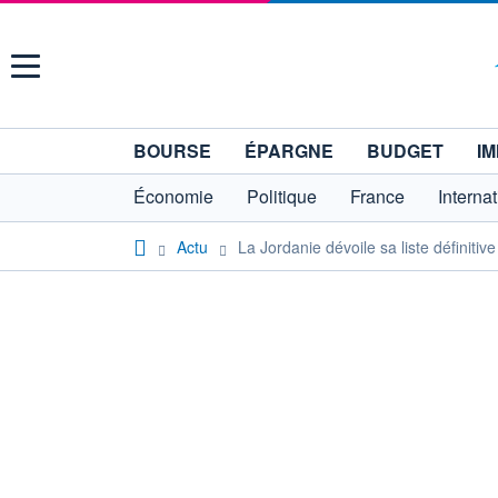
Menu
BOURSE
ÉPARGNE
BUDGET
IM
Économie
Politique
France
Interna
Actu
La Jordanie dévoile sa liste définit