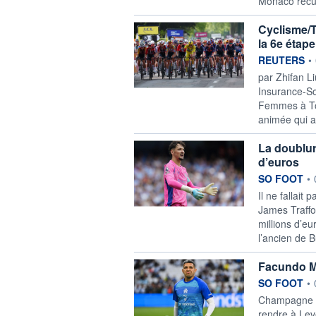
Monaco récup
Cyclisme/
la 6e étap
information f
REUTERS
•
par Zhifan L
‌Insurance-S
Femmes à Tou
animée qui a
La doublur
d’euros
information f
SO FOOT
•
Il ne fallait
James Traffo
millions d’eu
l’ancien de B
Facundo Me
information f
SO FOOT
•
Champagne s
rendre à Lev