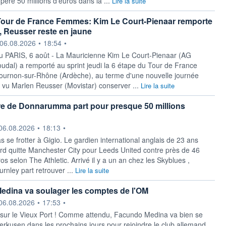
ère 50 millions d’euros dans la ...
Lire la suite
Tour de France Femmes: Kim Le Court-Pienaar remporte
e, Reusser reste en jaune
ournie par
06.08.2026
•
18:54
•
iu PARIS, 6 août - La Mauricienne Kim Le Court-Pienaar (AG
oudal) a remporté au sprint jeudi la 6 étape du Tour de France
rnon-sur-Rhône (Ardèche), au ​terme d'une nouvelle journée
 vu Marlen Reusser (Movistar) conserver ...
Lire la suite
e de Donnarumma part pour presque 50 millions
ournie par
06.08.2026
•
18:13
•
 pas se frotter à Gigio. Le gardien international anglais de 23 ans
rd quitte Manchester City pour Leeds United contre près de 46
ros selon The Athletic. Arrivé il y a un an chez les Skyblues ,
urnley part retrouver ...
Lire la suite
dina va soulager les comptes de l'OM
ournie par
06.08.2026
•
17:53
•
ur le Vieux Port ! Comme attendu, Facundo Medina va bien se
erkusen dans les prochains jours pour rejoindre le club allemand,