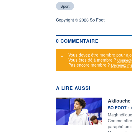
Sport
Copyright © 2026 So Foot
0 COMMENTAIRE
Message d'alerte
Vous devez être membre pour ajo
Vous êtes déjà membre ?
Connect
Pas encore membre ?
Devenez me
A LIRE AUSSI
Akliouche
information f
SO FOOT
•
Maghnétique 
Comme attend
paraphé un c