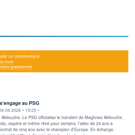
uter un commentaire.
ez-vous
mbre gratuitement
 s'engage au PSG
ournie par
06.08.2026
•
19:23
•
Akliouche. Le PSG officialise le transfert de Maghnes Akliouche .
u, espéré et même rêvé pour certains, l’ailier de 24 ans a
ontrat de cinq ans avec le champion d’Europe. En échange,