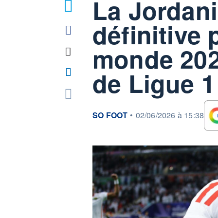
La Jordani
définitive
monde 202
de Ligue 1
information fournie par
SO FOOT
•
02/06/2026 à 15:38