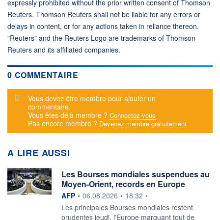
expressly prohibited without the prior written consent of Thomson
Reuters. Thomson Reuters shall not be liable for any errors or
delays in content, or for any actions taken in reliance thereon.
"Reuters" and the Reuters Logo are trademarks of Thomson
Reuters and its affiliated companies.
0 COMMENTAIRE
Message d'alerte
Vous devez être membre pour ajouter un
commentaire.
Vous êtes déjà membre ?
Connectez-vous
Pas encore membre ?
Devenez membre gratuitement
A LIRE AUSSI
Les Bourses mondiales suspendues au
Moyen-Orient, records en Europe
information fournie par
AFP
•
06.08.2026
•
18:32
•
Les principales Bourses mondiales restent
prudentes jeudi, l'Europe marquant tout de