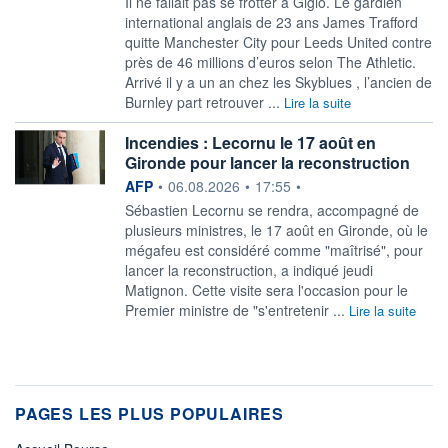
Il ne fallait pas se frotter à Gigio. Le gardien
international anglais de 23 ans James Trafford
quitte Manchester City pour Leeds United contre
près de 46 millions d’euros selon The Athletic.
Arrivé il y a un an chez les Skyblues , l’ancien de
Burnley part retrouver ...
Lire la suite
Incendies : Lecornu le 17 août en
Gironde pour lancer la reconstruction
information fournie par
AFP
•
06.08.2026
•
17:55
•
Sébastien Lecornu se rendra, accompagné de
plusieurs ministres, le 17 août en Gironde, où le
mégafeu est considéré comme "maîtrisé", pour
lancer la reconstruction, a indiqué jeudi
Matignon. Cette visite sera l'occasion pour le
Premier ministre de "s'entretenir ...
Lire la suite
PAGES LES PLUS POPULAIRES