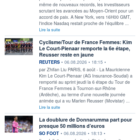
même de nouveaux records, les investisseurs
scrutant les avancées au Moyen-Orient pour un
accord de paix. A New York, vers 16H00 GMT,
l'indice Nasdaq restait proche de l'équilibre ...
Lire la suite
Cyclisme/Tour de France Femmes: Kim
Le Court-Pienaar remporte la 6e étape,
Reusser reste en jaune
information fournie par
REUTERS
•
06.08.2026
•
18:15
•
par Zhifan Liu PARIS, ‌6 août - La Mauricienne
Kim ​Le Court-Pienaar (AG Insurance-Soudal) a
remporté au sprint jeudi la 6 étape du ​Tour de
France Femmes à Tournon-sur-Rhône
(Ardèche), au ​terme d'une nouvelle ⁠journée
animée qui a vu ‌Marlen Reusser (Movistar) ...
Lire la suite
La doublure de Donnarumma part pour
presque 50 millions d’euros
information fournie par
SO FOOT
•
06.08.2026
•
18:13
•