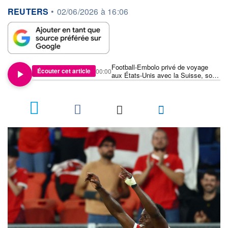
information fournie par
REUTERS
•
02/06/2026 à 16:06
Football-Embolo privé de voyage
Écouter cet article
00:00
aux États-Unis avec la Suisse, son
ESTA fait l'objet d'un examen
complémentaire