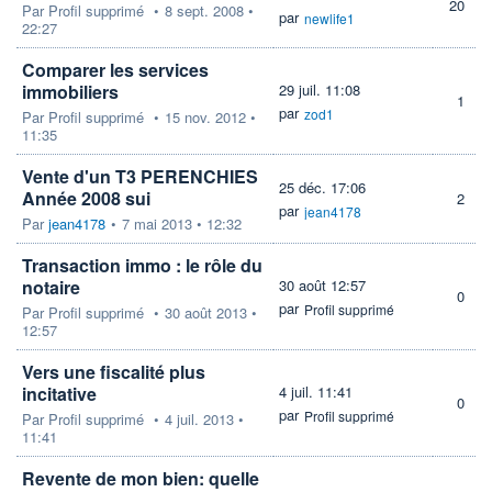
20
Par
Profil supprimé
•
8 sept. 2008 •
par
newlife1
22:27
Comparer les services
immobiliers
29 juil. 11:08
1
par
zod1
Par
Profil supprimé
•
15 nov. 2012 •
11:35
Vente d'un T3 PERENCHIES
25 déc. 17:06
Année 2008 sui
2
par
jean4178
Par
jean4178
•
7 mai 2013 • 12:32
Transaction immo : le rôle du
notaire
30 août 12:57
0
par
Profil supprimé
Par
Profil supprimé
•
30 août 2013 •
12:57
Vers une fiscalité plus
incitative
4 juil. 11:41
0
par
Profil supprimé
Par
Profil supprimé
•
4 juil. 2013 •
11:41
Revente de mon bien: quelle