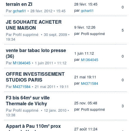
terrain en ZI
28 févr. 15:45
0
par
Par
gcharli1
•
28 févr. 2012 • 15:45
gcharli1
JE SOUHAITE ACHETER
UNE MAISON
9 févr. 12:26
5
par
Profil supprimé
Par
Profil supprimé
•
30 sept. 2009 •
19:34
vente bar tabac loto presse
1 juin 11:12
(36)
0
par
M1364045
Par
M1364045
•
1 juin 2011 • 11:12
OFFRE INVESTISSEMENT
21 mai 19:11
STUDIOS PARIS
0
par
M4371584
Par
M4371584
•
21 mai 2011 • 19:11
F3 bis 64m² sur ville
Thermale de Vichy
25 nov. 05:48
3
par
Profil supprimé
Par
Profil supprimé
•
12 janv. 2010 •
13:38
Appart à Pau 110m² prox
27 août 11:24