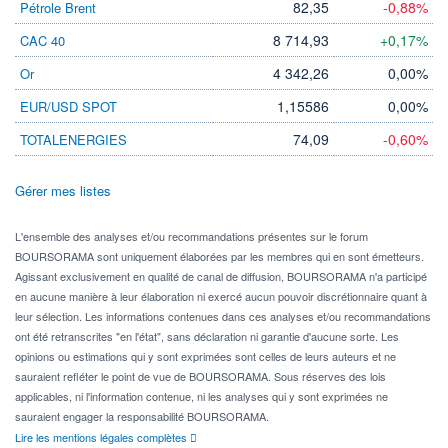
82,35
-0,88%
Pétrole Brent
8 714,93
+0,17%
CAC 40
4 342,26
0,00%
Or
1,15586
0,00%
EUR/USD SPOT
74,09
-0,60%
TOTALENERGIES
Gérer mes listes
L'ensemble des analyses et/ou recommandations présentes sur le forum
BOURSORAMA sont uniquement élaborées par les membres qui en sont émetteurs.
Agissant exclusivement en qualité de canal de diffusion, BOURSORAMA n'a participé
en aucune manière à leur élaboration ni exercé aucun pouvoir discrétionnaire quant à
leur sélection. Les informations contenues dans ces analyses et/ou recommandations
ont été retranscrites "en l'état", sans déclaration ni garantie d'aucune sorte. Les
opinions ou estimations qui y sont exprimées sont celles de leurs auteurs et ne
sauraient refléter le point de vue de BOURSORAMA. Sous réserves des lois
applicables, ni l'information contenue, ni les analyses qui y sont exprimées ne
sauraient engager la responsabilité BOURSORAMA.
Lire les mentions légales complètes