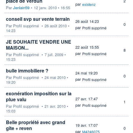
place de Verdun
2
par
existenz
Par
Jenlain59
•
12 janv. 2010 • 16:55
conseil svp sur vente terrain
26 août 14:23
0
Par
Profil supprimé
•
26 août 2010 •
par
Profil supprimé
14:23
JE SOUHAITE VENDRE UNE
MAISON...
22 août 15:55
8
par
Profil supprimé
Par
Profil supprimé
•
7 juil. 2009 •
15:23
bulle immobiliere ?
24 mai 19:20
0
Par
Profil supprimé
•
24 mai 2010 •
par
Profil supprimé
19:20
exonération imposition sur la
plue valu
27 avr. 17:47
1
par
Profil supprimé
Par
Profil supprimé
•
21 avr. 2010 •
15:03
Belle propriété avec grand
19 avr. 17:07
gîte + reven
0
par
M4246075