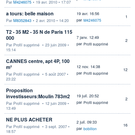
Par
M4246075
•
19 avr. 2010 • 17:07
a tours: belle maison
19 avr. 16:56
1
par
Par
M8352843
•
2 avr. 2010 • 14:20
M4246075
T2 - 35 M2 - 35 N de Paris 115
000 
7 janv. 12:49
2
par
Profil supprimé
Par
Profil supprimé
•
23 juin 2009 •
15:14
CANNES centre, apt 4P, 100
m²
12 nov. 14:38
12
par
Profil supprimé
Par
Profil supprimé
•
5 août 2007 •
23:22
Proposition
investisseurs:Moulin 783m2
19 juil. 20:52
2
par
Profil supprimé
Par
Profil supprimé
•
12 juin 2009 •
13:49
NE PLUS ACHETER
2 juil. 09:33
16
Par
Profil supprimé
•
3 sept. 2007 •
par
bobillon
18:57