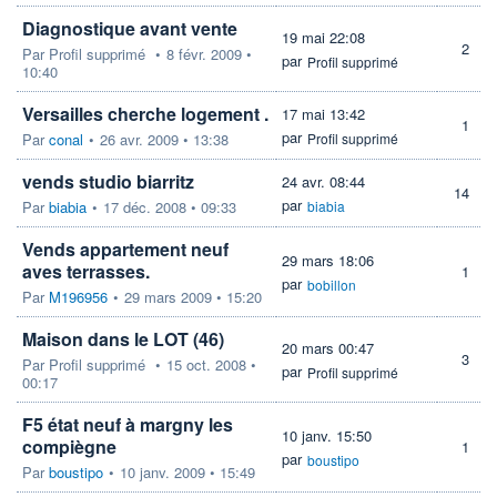
Diagnostique avant vente
19 mai 22:08
2
Par
Profil supprimé
•
8 févr. 2009 •
par
Profil supprimé
10:40
Versailles cherche logement .
17 mai 13:42
1
par
Par
conal
•
26 avr. 2009 • 13:38
Profil supprimé
vends studio biarritz
24 avr. 08:44
14
par
Par
biabia
•
17 déc. 2008 • 09:33
biabia
Vends appartement neuf
29 mars 18:06
aves terrasses.
1
par
bobillon
Par
M196956
•
29 mars 2009 • 15:20
Maison dans le LOT (46)
20 mars 00:47
3
Par
Profil supprimé
•
15 oct. 2008 •
par
Profil supprimé
00:17
F5 état neuf à margny les
10 janv. 15:50
compiègne
1
par
boustipo
Par
boustipo
•
10 janv. 2009 • 15:49