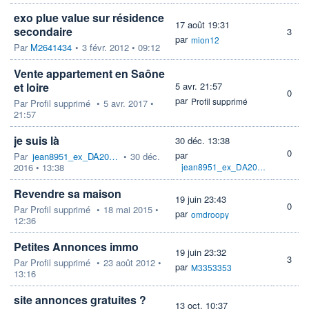
exo plue value sur résidence
17 août 19:31
secondaire
3
par
mion12
Par
M2641434
•
3 févr. 2012 • 09:12
Vente appartement en Saône
et loire
5 avr. 21:57
0
par
Profil supprimé
Par
Profil supprimé
•
5 avr. 2017 •
21:57
je suis là
30 déc. 13:38
0
par
Par
jean8951_ex_DA20CENT
•
30 déc.
2016 • 13:38
jean8951_ex_DA20CENT
Revendre sa maison
19 juin 23:43
0
Par
Profil supprimé
•
18 mai 2015 •
par
omdroopy
12:36
Petites Annonces immo
19 juin 23:32
3
Par
Profil supprimé
•
23 août 2012 •
par
M3353353
13:16
site annonces gratuites ?
13 oct. 10:37