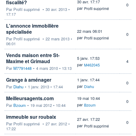
fiscalité?
30 avr. 17:17
0
par
Profil supprimé
Par
Profil supprimé
•
30 avr. 2013 •
17:17
L'annonce immobilière
spécialisée
22 mars 06:01
0
par
Profil supprimé
Par
Profil supprimé
•
22 mars 2013 •
06:01
Vends maison entre St-
5 janv. 17:53
Maxime et Grimaud
4
par
M462045
Par
M7791448
•
4 mars 2010 • 13:13
Grange à aménager
1 janv. 17:44
0
par
Par
Diahu
•
1 janv. 2013 • 17:44
Diahu
Meilleursagents.com
19 mai 10:44
0
par
Par
Bzoum
•
19 mai 2012 • 10:44
Bzoum
immeuble sur roubaix
27 avr. 17:22
0
Par
Profil supprimé
•
27 avr. 2012 •
par
Profil supprimé
17:22