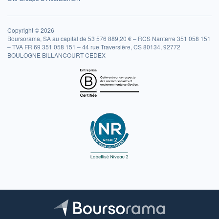
Copyright © 2026
Boursorama, SA au capital de 53 576 889,20 € – RCS Nanterre 351 058 151
– TVA FR 69 351 058 151 – 44 rue Traversière, CS 80134, 92772
BOULOGNE BILLANCOURT CEDEX