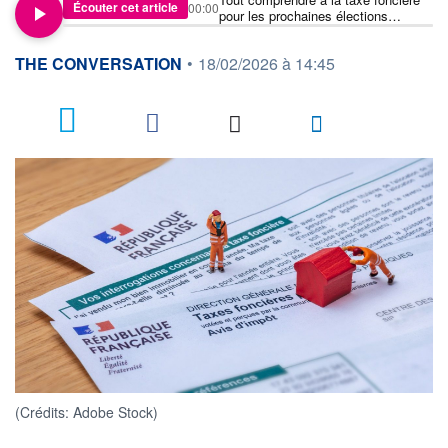
Écouter cet article
00:00
pour les prochaines élections
municipales
information fournie par
THE CONVERSATION
•
18/02/2026 à 14:45
1
(Crédits: Adobe Stock)