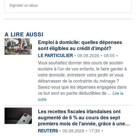
Signaler un abus
A LIRE AUSSI
Emploi à domicile: quelles dépenses
sont éligibles au crédit d'impôt?
information fournie par
LE PARTICULIER
•
08.08.2026
•
08:00
•
Vous souhaitez donner des cours de soutien
scolaire à l’un de vos enfants, le faire garder à
votre domicile, entretenir votre jardin et vous
débarrasser de la contrainte du ménage ?
Savez-vous que les dépenses engagées dans
ce but sont en partie déductibles de ...
Lire la
suite
Les recettes fiscales irlandaises ont
augmenté de 6 % au cours des sept
premiers mois de l'année, grâce à une…
information fournie par
REUTERS
•
06.08.2026
•
17:30
•