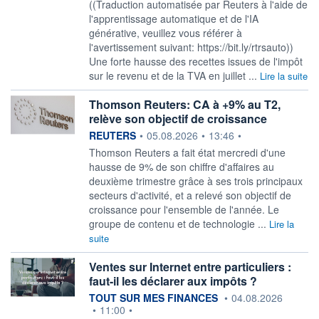
((Traduction automatisée par Reuters à l'aide de
l'apprentissage automatique et de l'IA
générative, veuillez vous référer à
l'avertissement suivant: https://bit.ly/rtrsauto))
Une forte hausse des recettes issues de l'impôt
sur le revenu et de la TVA en juillet ...
Lire la suite
Thomson Reuters: CA à +9% au T2,
relève son objectif de croissance
information fournie par
REUTERS
•
05.08.2026
•
13:46
•
Thomson Reuters a fait état ‌mercredi d'une
hausse de 9% de son chiffre d'affaires au
deuxième trimestre ​grâce à ses trois principaux
secteurs d'activité, et a relevé son objectif de
croissance pour l'ensemble de l'année. Le
groupe de contenu et de technologie ...
Lire la
suite
Ventes sur Internet entre particuliers :
faut-il les déclarer aux impôts ?
information fournie par
TOUT SUR MES FINANCES
•
04.08.2026
•
11:00
•