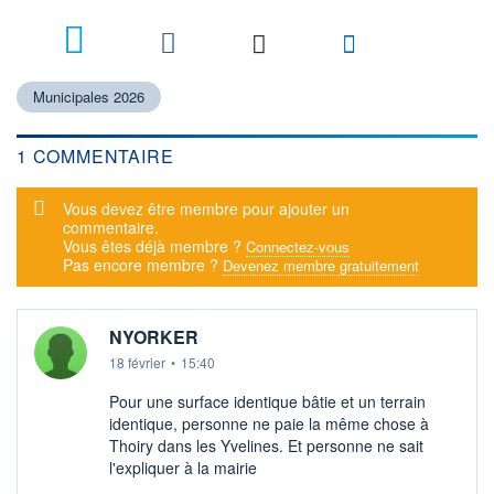
1
Municipales 2026
1 COMMENTAIRE
Message d'alerte
Vous devez être membre pour ajouter un
commentaire.
Vous êtes déjà membre ?
Connectez-vous
Pas encore membre ?
Devenez membre gratuitement
NYORKER
18 février
•
15:40
Pour une surface identique bâtie et un terrain
identique, personne ne paie la même chose à
Thoiry dans les Yvelines. Et personne ne sait
l'expliquer à la mairie