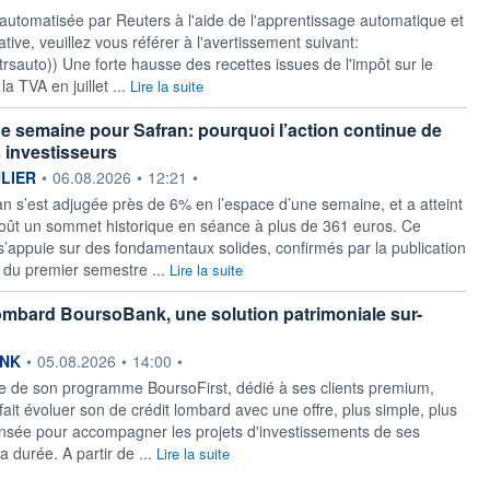
 automatisée par Reuters à l'aide de l'apprentissage automatique et
ative, veuillez vous référer à l'avertissement suivant:
y/rtrsauto)) Une forte hausse des recettes issues de l'impôt sur le
la TVA en juillet ...
Lire la suite
e semaine pour Safran: pourquoi l’action continue de
s investisseurs
ournie par
ULIER
•
06.08.2026
•
12:21
•
ran s’est adjugée près de 6% en l’espace d’une semaine, et a atteint
oût un sommet historique en séance à plus de 361 euros. Ce
appuie sur des fondamentaux solides, confirmés par la publication
s du premier semestre ...
Lire la suite
lombard BoursoBank, une solution patrimoniale sur-
ournie par
NK
•
05.08.2026
•
14:00
•
e de son programme BoursoFirst, dédié à ses clients premium,
ait évoluer son de crédit lombard avec une offre, plus simple, plus
pensée pour accompagner les projets d'investissements de ses
la durée. A partir de ...
Lire la suite