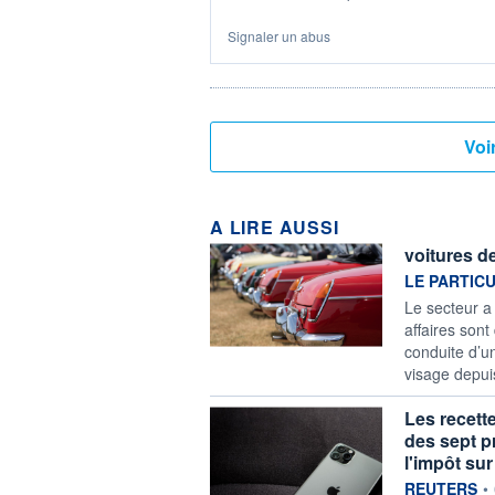
Signaler un abus
A LIRE AUSSI
voitures de
information f
LE PARTIC
Le secteur a
affaires sont
conduite d’u
visage depui
Les recett
des sept p
l'impôt sur
information f
REUTERS
•