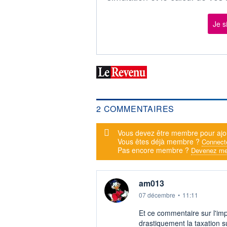
Je s
2 COMMENTAIRES
Message d'alerte
Vous devez être membre pour ajo
Vous êtes déjà membre ?
Connect
Pas encore membre ?
Devenez me
am013
07 décembre
•
11:11
Et ce commentaire sur l'imp
drastiquement la taxation su