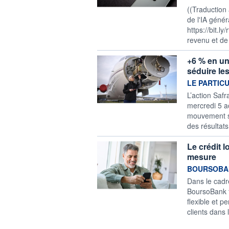
((Traduction
de l'IA génér
https://bit.l
revenu et de 
+6 % en un
séduire le
information f
LE PARTIC
L’action Saf
mercredi 5 a
mouvement s’
des résultat
Le crédit 
mesure
information f
BOURSOBA
Dans le cadr
BoursoBank f
flexible et 
clients dans 