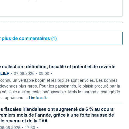
Voir plus de commentaires (1)
 collection: définition, fiscalité et potentiel de revente
ournie par
ULIER
•
07.08.2026
•
08:00
•
 connu un véritable boom et les prix se sont envolés. Les bonnes
 devenues plus rares. Pour les passionnés, le plaisir procuré par la
n véhicule ancien reste indépassable. Mais le marché a changé de
s : après une ...
Lire la suite
es fiscales irlandaises ont augmenté de 6 % au cours
remiers mois de l'année, grâce à une forte hausse de
 le revenu et de la TVA
ournie par
06.08.2026
•
17:30
•