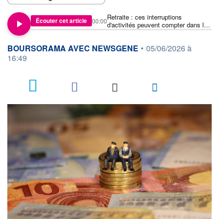
Retraite : ces interruptions
Écouter cet article
00:00
d'activités peuvent compter dans le
calcul de vos trimestres
information fournie par
BOURSORAMA AVEC NEWSGENE
•
05/06/2026 à
16:49