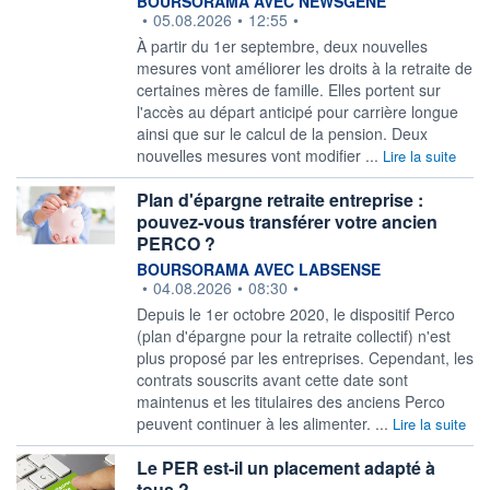
BOURSORAMA AVEC NEWSGENE
•
05.08.2026
•
12:55
•
À partir du 1er septembre, deux nouvelles
mesures vont améliorer les droits à la retraite de
certaines mères de famille. Elles portent sur
l'accès au départ anticipé pour carrière longue
ainsi que sur le calcul de la pension. Deux
nouvelles mesures vont modifier ...
Lire la suite
Plan d'épargne retraite entreprise :
pouvez-vous transférer votre ancien
PERCO ?
information fournie par
BOURSORAMA AVEC LABSENSE
•
04.08.2026
•
08:30
•
Depuis le 1er octobre 2020, le dispositif Perco
(plan d'épargne pour la retraite collectif) n'est
plus proposé par les entreprises. Cependant, les
contrats souscrits avant cette date sont
maintenus et les titulaires des anciens Perco
peuvent continuer à les alimenter. ...
Lire la suite
Le PER est-il un placement adapté à
tous ?