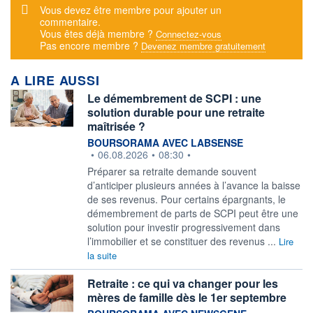
Message d'alerte
Vous devez être membre pour ajouter un
commentaire.
Vous êtes déjà membre ?
Connectez-vous
Pas encore membre ?
Devenez membre gratuitement
A LIRE AUSSI
Le démembrement de SCPI : une
solution durable pour une retraite
maîtrisée ?
information fournie par
BOURSORAMA AVEC LABSENSE
•
06.08.2026
•
08:30
•
Préparer sa retraite demande souvent
d’anticiper plusieurs années à l’avance la baisse
de ses revenus. Pour certains épargnants, le
démembrement de parts de SCPI peut être une
solution pour investir progressivement dans
l’immobilier et se constituer des revenus ...
Lire
la suite
Retraite : ce qui va changer pour les
mères de famille dès le 1er septembre
information fournie par