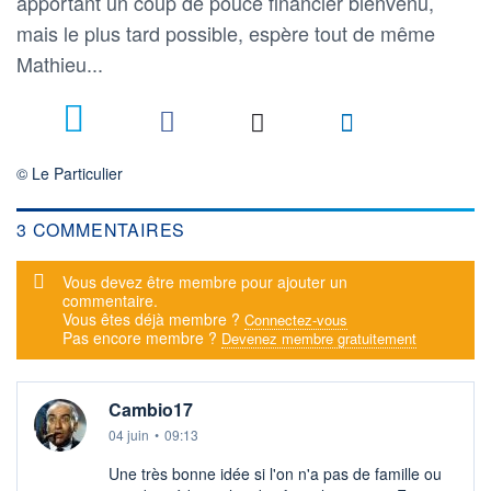
apportant un coup de pouce financier bienvenu,
mais le plus tard possible, espère tout de même
Mathieu...
3
© Le Particulier
3 COMMENTAIRES
Message d'alerte
Vous devez être membre pour ajouter un
commentaire.
Vous êtes déjà membre ?
Connectez-vous
Pas encore membre ?
Devenez membre gratuitement
Cambio17
04 juin
•
09:13
Une très bonne idée si l'on n'a pas de famille ou