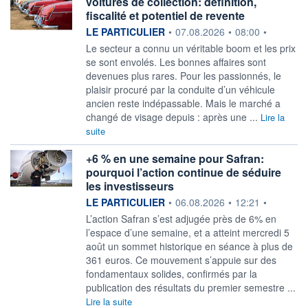
voitures de collection: définition,
fiscalité et potentiel de revente
information fournie par
LE PARTICULIER
•
07.08.2026
•
08:00
•
Le secteur a connu un véritable boom et les prix
se sont envolés. Les bonnes affaires sont
devenues plus rares. Pour les passionnés, le
plaisir procuré par la conduite d’un véhicule
ancien reste indépassable. Mais le marché a
changé de visage depuis : après une ...
Lire la
suite
+6 % en une semaine pour Safran:
pourquoi l’action continue de séduire
les investisseurs
information fournie par
LE PARTICULIER
•
06.08.2026
•
12:21
•
L’action Safran s’est adjugée près de 6% en
l’espace d’une semaine, et a atteint mercredi 5
août un sommet historique en séance à plus de
361 euros. Ce mouvement s’appuie sur des
fondamentaux solides, confirmés par la
publication des résultats du premier semestre ...
Lire la suite