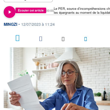
Le PER, source d’incompréhensions c
Écouter cet article
00:00
les épargnants au moment de la liquida
information fournie par
MINGZI
•
12/07/2023 à 11:24
5