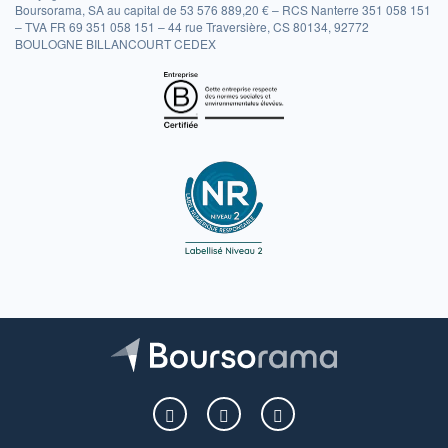
Boursorama, SA au capital de 53 576 889,20 € – RCS Nanterre 351 058 151
– TVA FR 69 351 058 151 – 44 rue Traversière, CS 80134, 92772
BOULOGNE BILLANCOURT CEDEX
Boursorama sur Facebook
Boursorama sur X
Boursorama sur Youtu