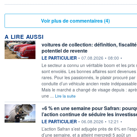
Voir plus de commentaires (4)
A LIRE AUSSI
voitures de collection: définition, fiscalité
potentiel de revente
information fournie par
LE PARTICULIER
•
07.08.2026
•
08:00
•
Le secteur a connu un véritable boom et les prix 
sont envolés. Les bonnes affaires sont devenues
rares. Pour les passionnés, le plaisir procuré par 
conduite d’un véhicule ancien reste indépassable
Mais le marché a changé de visage depuis : apr
une ...
Lire la suite
+6 % en une semaine pour Safran: pourq
l’action continue de séduire les investis
information fournie par
LE PARTICULIER
•
06.08.2026
•
12:21
•
L’action Safran s’est adjugée près de 6% en l’es
d’une semaine, et a atteint mercredi 5 août un