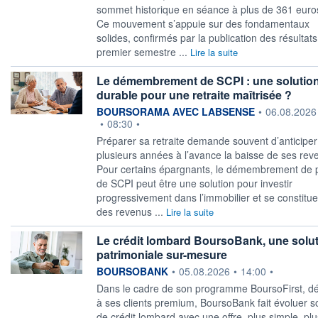
sommet historique en séance à plus de 361 euro
Ce mouvement s’appuie sur des fondamentaux
solides, confirmés par la publication des résultat
premier semestre ...
Lire la suite
Le démembrement de SCPI : une solutio
durable pour une retraite maîtrisée ?
information fournie par
BOURSORAMA AVEC LABSENSE
•
06.08.2026
•
08:30
•
Préparer sa retraite demande souvent d’anticiper
plusieurs années à l’avance la baisse de ses rev
Pour certains épargnants, le démembrement de 
de SCPI peut être une solution pour investir
progressivement dans l’immobilier et se constitue
des revenus ...
Lire la suite
Le crédit lombard BoursoBank, une solu
patrimoniale sur-mesure
information fournie par
BOURSOBANK
•
05.08.2026
•
14:00
•
Dans le cadre de son programme BoursoFirst, d
à ses clients premium, BoursoBank fait évoluer s
de crédit lombard avec une offre, plus simple, plu