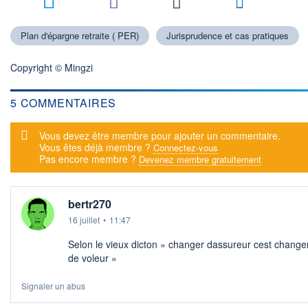
5
Plan d'épargne retraite ( PER)
Jurisprudence et cas pratiques
Copyright © Mingzi
5 COMMENTAIRES
Message d'alerte
Vous devez être membre pour ajouter un commentaire.
Vous êtes déjà membre ?
Connectez-vous
Pas encore membre ?
Devenez membre gratuitement
bertr270
16 juillet
•
11:47
Selon le vieux dicton » changer dassureur cest change
de voleur »
Signaler un abus