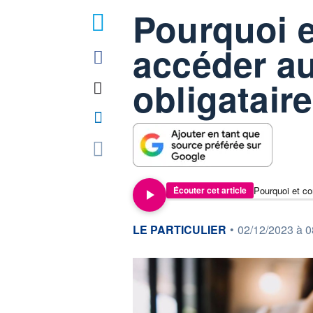
Pourquoi 
3
accéder a
obligatair
Pourquoi et c
Écouter cet article
information fournie par
LE PARTICULIER
•
02/12/2023 à 0