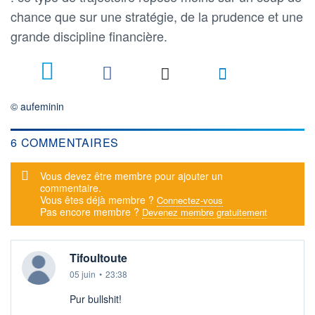
chance que sur une stratégie, de la prudence et une
grande discipline financière.
6
© aufeminin
6 COMMENTAIRES
Message d'alerte
Vous devez être membre pour ajouter un
commentaire.
Vous êtes déjà membre ?
Connectez-vous
Pas encore membre ?
Devenez membre gratuitement
Tifoultoute
05 juin
•
23:38
Pur bullshit!