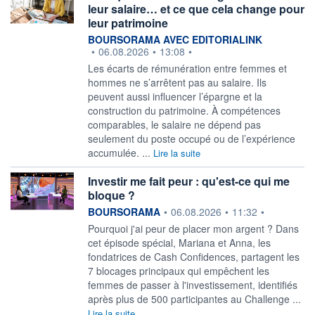
leur salaire… et ce que cela change pour
leur patrimoine
information fournie par
BOURSORAMA AVEC EDITORIALINK
•
06.08.2026
•
13:08
•
Les écarts de rémunération entre femmes et
hommes ne s’arrêtent pas au salaire. Ils
peuvent aussi influencer l’épargne et la
construction du patrimoine. À compétences
comparables, le salaire ne dépend pas
seulement du poste occupé ou de l’expérience
accumulée. ...
Lire la suite
Investir me fait peur : qu'est-ce qui me
bloque ?
information fournie par
BOURSORAMA
•
06.08.2026
•
11:32
•
Pourquoi j'ai peur de placer mon argent ? Dans
cet épisode spécial, Mariana et Anna, les
fondatrices de Cash Confidences, partagent les
7 blocages principaux qui empêchent les
femmes de passer à l'investissement, identifiés
après plus de 500 participantes au Challenge ...
Lire la suite