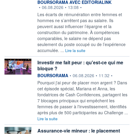
information fournie par
BOURSORAMA AVEC EDITORIALINK
•
06.08.2026
•
13:08
•
Les écarts de rémunération entre femmes et
hommes ne s’arrêtent pas au salaire. Ils
peuvent aussi influencer l’épargne et la
construction du patrimoine. À compétences
comparables, le salaire ne dépend pas
seulement du poste occupé ou de l’expérience
accumulée. ...
Lire la suite
Investir me fait peur : qu'est-ce qui me
bloque ?
information fournie par
BOURSORAMA
•
06.08.2026
•
11:32
•
Pourquoi j'ai peur de placer mon argent ? Dans
cet épisode spécial, Mariana et Anna, les
fondatrices de Cash Confidences, partagent les
7 blocages principaux qui empêchent les
femmes de passer à l'investissement, identifiés
après plus de 500 participantes au Challenge ...
Lire la suite
Assurance-vie mineur : le placement