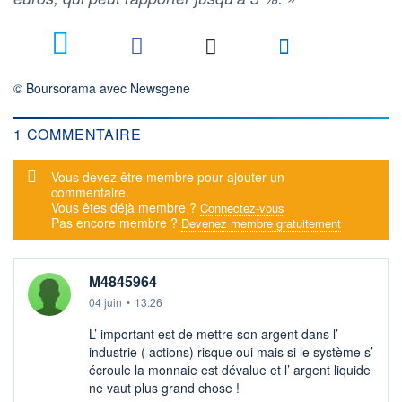
1
© Boursorama avec Newsgene
1 COMMENTAIRE
Message d'alerte
Vous devez être membre pour ajouter un
commentaire.
Vous êtes déjà membre ?
Connectez-vous
Pas encore membre ?
Devenez membre gratuitement
M4845964
04 juin
•
13:26
L’ important est de mettre son argent dans l’
industrie ( actions) risque oui mais si le système s’
écroule la monnaie est dévalue et l’ argent liquide
ne vaut plus grand chose !