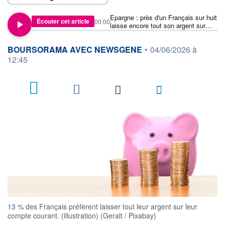
Epargne : près d'un Français sur huit
Écouter cet article
00:00
laisse encore tout son argent sur
son compte courant
information fournie par
BOURSORAMA AVEC NEWSGENE
•
04/06/2026 à
12:45
1
13 % des Français préfèrent laisser tout leur argent sur leur
compte courant. (illustration) (Geralt / Pixabay)