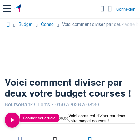
Menu
Connexion
Budget
Conso
Voici comment diviser par deux votre b
Voici comment diviser par
deux votre budget courses !
information fournie par
BoursoBank Clients
•
01/07/2026 à 08:30
Voici comment diviser par deux
Écouter cet article
00:00
votre budget courses !