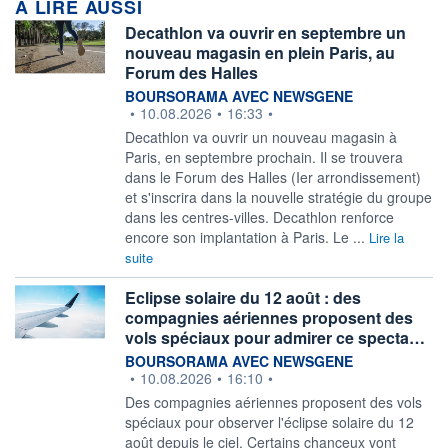
A LIRE AUSSI
Decathlon va ouvrir en septembre un
nouveau magasin en plein Paris, au
Forum des Halles
information fournie par
BOURSORAMA AVEC NEWSGENE
•
10.08.2026
•
16:33
•
Decathlon va ouvrir un nouveau magasin à
Paris, en septembre prochain. Il se trouvera
dans le Forum des Halles (Ier arrondissement)
et s'inscrira dans la nouvelle stratégie du groupe
dans les centres-villes. Decathlon renforce
encore son implantation à Paris. Le ...
Lire la
suite
Eclipse solaire du 12 août : des
compagnies aériennes proposent des
vols spéciaux pour admirer ce specta…
information fournie par
BOURSORAMA AVEC NEWSGENE
•
10.08.2026
•
16:10
•
Des compagnies aériennes proposent des vols
spéciaux pour observer l'éclipse solaire du 12
août depuis le ciel. Certains chanceux vont