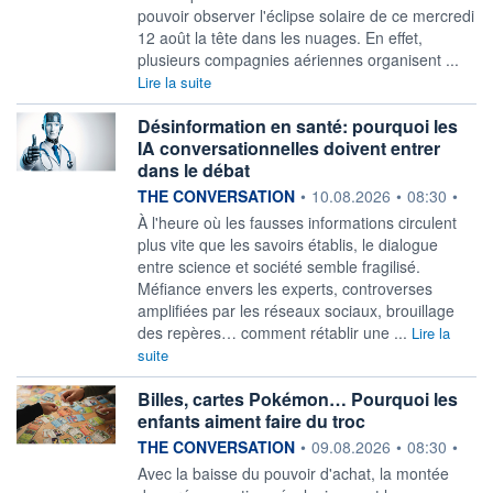
pouvoir observer l'éclipse solaire de ce mercredi
12 août la tête dans les nuages. En effet,
plusieurs compagnies aériennes organisent ...
Lire la suite
Désinformation en santé: pourquoi les
IA conversationnelles doivent entrer
dans le débat
information fournie par
THE CONVERSATION
•
10.08.2026
•
08:30
•
À l'heure où les fausses informations circulent
plus vite que les savoirs établis, le dialogue
entre science et société semble fragilisé.
Méfiance envers les experts, controverses
amplifiées par les réseaux sociaux, brouillage
des repères… comment rétablir une ...
Lire la
suite
Billes, cartes Pokémon… Pourquoi les
enfants aiment faire du troc
information fournie par
THE CONVERSATION
•
09.08.2026
•
08:30
•
Avec la baisse du pouvoir d'achat, la montée