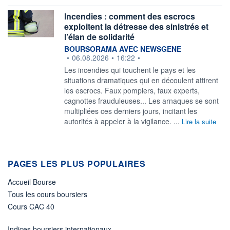
Incendies : comment des escrocs
exploitent la détresse des sinistrés et
l’élan de solidarité
information fournie par
BOURSORAMA AVEC NEWSGENE
•
06.08.2026
•
16:22
•
Les incendies qui touchent le pays et les
situations dramatiques qui en découlent attirent
les escrocs. Faux pompiers, faux experts,
cagnottes frauduleuses... Les arnaques se sont
multipliées ces derniers jours, incitant les
autorités à appeler à la vigilance. ...
Lire la suite
PAGES LES PLUS POPULAIRES
Accueil Bourse
Tous les cours boursiers
Cours CAC 40
Indices boursiers internationaux