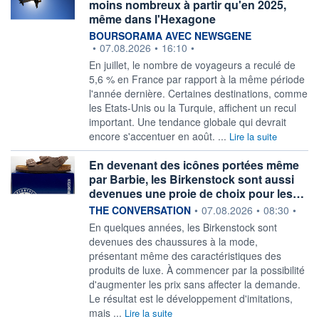
moins nombreux à partir qu'en 2025,
même dans l'Hexagone
information fournie par
BOURSORAMA AVEC NEWSGENE
•
07.08.2026
•
16:10
•
En juillet, le nombre de voyageurs a reculé de
5,6 % en France par rapport à la même période
l'année dernière. Certaines destinations, comme
les Etats-Unis ou la Turquie, affichent un recul
important. Une tendance globale qui devrait
encore s'accentuer en août. ...
Lire la suite
En devenant des icônes portées même
par Barbie, les Birkenstock sont aussi
devenues une proie de choix pour les…
information fournie par
THE CONVERSATION
•
07.08.2026
•
08:30
•
En quelques années, les Birkenstock sont
devenues des chaussures à la mode,
présentant même des caractéristiques des
produits de luxe. À commencer par la possibilité
d'augmenter les prix sans affecter la demande.
Le résultat est le développement d'imitations,
mais ...
Lire la suite