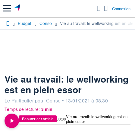
Menu
Connexion
Budget
Conso
Vie au travail: le wellworking est en ple
Vie au travail: le wellworking
est en plein essor
information fournie par
Le Particulier pour Conso
•
13/01/2021 à 08:30
Temps de lecture:
3 min
Vie au travail: le wellworking est en
Écouter cet article
00:00
plein essor