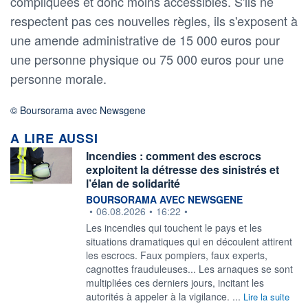
compliquées et donc moins accessibles. S'ils ne
respectent pas ces nouvelles règles, ils s'exposent à
une amende administrative de 15 000 euros pour
une personne physique ou 75 000 euros pour une
personne morale.
© Boursorama avec Newsgene
A LIRE AUSSI
Incendies : comment des escrocs
exploitent la détresse des sinistrés et
l’élan de solidarité
information fournie par
BOURSORAMA AVEC NEWSGENE
•
06.08.2026
•
16:22
•
Les incendies qui touchent le pays et les
situations dramatiques qui en découlent attirent
les escrocs. Faux pompiers, faux experts,
cagnottes frauduleuses... Les arnaques se sont
multipliées ces derniers jours, incitant les
autorités à appeler à la vigilance. ...
Lire la suite