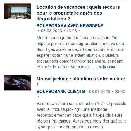
Location de vacances : quels recours
pour le propriétaire après des
dégradations ?
information fournie par
BOURSORAMA AVEC NEWSGENE
•
06.08.2026
•
13:08
•
Mettre son logement en location saisonnière
expose parfois à des dégradations, des vols ou
des litiges après le départ des vacanciers. Pour
espérer obtenir une indemnisation, plusieurs
précautions doivent être prises avant, pendant
et après le séjour. Vous avez ...
Lire la suite
Mouse jacking : attention à votre voiture
!
information fournie par
BOURSOBANK CLIENTS
•
06.08.2026
•
08:30
•
Voler une voiture sans effraction ? C'est possible
avec le “mouse jacking”, une méthode
redoutablement efficace qui a frappé plusieurs
régions françaises. Après des mois d'enquête, la
cyber-police a démantelé un réseau