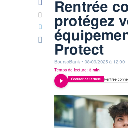
Rentrée co
protégez v
équipemen
Protect
information fournie par
BoursoBank
•
08/09/2025 à 12:00
Temps de lecture:
3 min
Écouter cet article