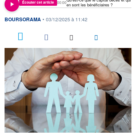
Écouter cet article
00:00
en sont les bénéficiaires ?
information fournie par
BOURSORAMA
•
03/12/2025 à 11:42