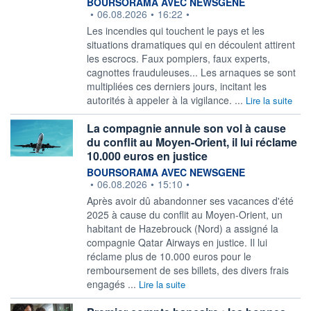
information fournie par
BOURSORAMA AVEC NEWSGENE
•
06.08.2026
•
16:22
•
Les incendies qui touchent le pays et les
situations dramatiques qui en découlent attirent
les escrocs. Faux pompiers, faux experts,
cagnottes frauduleuses... Les arnaques se sont
multipliées ces derniers jours, incitant les
autorités à appeler à la vigilance. ...
Lire la suite
La compagnie annule son vol à cause
du conflit au Moyen-Orient, il lui réclame
10.000 euros en justice
information fournie par
BOURSORAMA AVEC NEWSGENE
•
06.08.2026
•
15:10
•
Après avoir dû abandonner ses vacances d'été
2025 à cause du conflit au Moyen-Orient, un
habitant de Hazebrouck (Nord) a assigné la
compagnie Qatar Airways en justice. Il lui
réclame plus de 10.000 euros pour le
remboursement de ses billets, des divers frais
engagés ...
Lire la suite