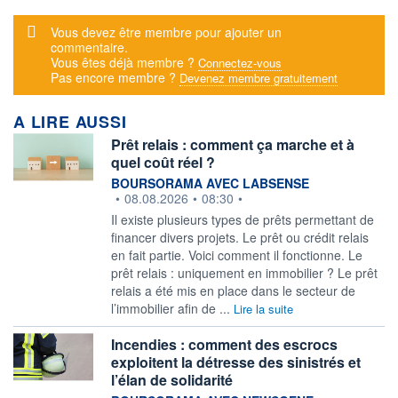
Message d'alerte
Vous devez être membre pour ajouter un
commentaire.
Vous êtes déjà membre ?
Connectez-vous
Pas encore membre ?
Devenez membre gratuitement
A LIRE AUSSI
Prêt relais : comment ça marche et à
quel coût réel ?
information fournie par
BOURSORAMA AVEC LABSENSE
•
08.08.2026
•
08:30
•
Il existe plusieurs types de prêts permettant de
financer divers projets. Le prêt ou crédit relais
en fait partie. Voici comment il fonctionne. Le
prêt relais : uniquement en immobilier ? Le prêt
relais a été mis en place dans le secteur de
l’immobilier afin de ...
Lire la suite
Incendies : comment des escrocs
exploitent la détresse des sinistrés et
l’élan de solidarité