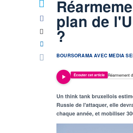
Réarmement
49
plan de l'U
?
information fournie par
BOURSORAMA AVEC MEDIA SE
Réarmement de l
Écouter cet article
Un think tank bruxellois esti
Russie de l'attaquer, elle dev
chaque année, et mobiliser 3