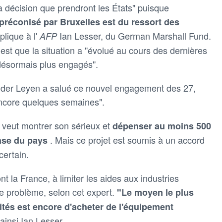
 la décision que prendront les États" puisque
er préconisé par Bruxelles est du ressort des
xplique à l'
Ian Lesser, du German Marshall Fund.
AFP
 est que la situation a "évolué au cours des dernières
désormais plus engagés".
n der Leyen a salué ce nouvel engagement des 27,
encore quelques semaines".
e veut montrer son sérieux et
dépenser au moins 500
. Mais ce projet est soumis à un accord
ense du pays
certain.
nt la France, à limiter les aides aux industries
e problème, selon cet expert.
"Le moyen le plus
ités est encore d'acheter de l'équipement
 ainsi Ian Lesser.