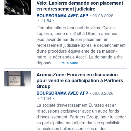
Vélo: Lapierre demande son placement
en redressement judiciaire
information fournie par
BOURSORAMA AVEC AFP
•
06.08.2026
•
11:54
•
L'emblématique fabricant de vélos, Cycles
Lapierre, fondé en 1946 à Dijon, a annoncé
jeudi avoir demandé son placement en
redressement judiciaire après le déclenchement
d'une procédure équivalente de sa maison-
mère, le néerlandais Accell. La demande a été
déposée ...
Lire la suite
Aroma-Zone: Eurazeo en discussion
pour vendre sa participation à Partners
Group
information fournie par
BOURSORAMA AVEC AFP
•
06.08.2026
•
11:44
•
La société d'investissement Eurazeo est en
"discussions exclusives" avec un autre fonds
d'investissement, Partners Group, pour lui céder
sa participation majoritaire dans le spécialiste
français des huiles essentielles et des