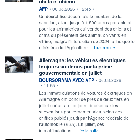
chats et chiens
information fournie par
AFP
•
06.08.2026
•
12:45
•
Un décret fixe désormais le montant de la
sanction, allant jusqu'à 1.500 euros par animal,
pour les animaleries qui vendent des chiens et
chats ou présentent des animaux vivants en
vitrine, malgré l'interdiction de 2024, a indiqué le
ministère de l'Agriculture ...
Lire la suite
Allemagne: les véhicules électriques
toujours soutenus par la prime
gouvernementale en juillet
information fournie par
BOURSORAMA AVEC AFP
•
06.08.2026
•
11:55
•
Les immatriculations de voitures électriques en
Allemagne ont bondi de près de deux tiers en
juillet sur un an, toujours dopées par les
subventions gouvernementales, selon des
chiffres publiés jeudi par l'Agence fédérale de
l'automobile (KBA). En juillet, ces
immatriculations ...
Lire la suite