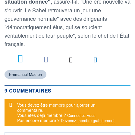
assure-t-il. "Une ère nouvelle va
situation donnée",
s’ouvrir. Le Sahel retrouvera un jour une
gouvernance normale" avec des dirigeants
"démocratiquement élus, qui se soucient
véritablement de leur peuple", selon le chef de l’État
français.
9
Emmanuel Macron
9 COMMENTAIRES
Message d'alerte
Vous devez être membre pour ajouter un
commentaire.
Vous êtes déjà membre ?
Connectez-vous
Pas encore membre ?
Devenez membre gratuitement