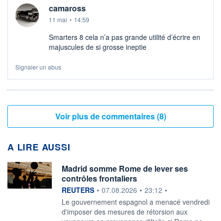
camaross
11 mai
•
14:59
Smarters 8 cela n’a pas grande utilité d’écrire en
majuscules de si grosse ineptie
Signaler un abus
Voir plus de commentaires (8)
A LIRE AUSSI
Madrid somme Rome de lever ses
contrôles frontaliers
information fournie par
REUTERS
•
07.08.2026
•
23:12
•
Le gouvernement espagnol a menacé vendredi
‌d'imposer des mesures de rétorsion aux