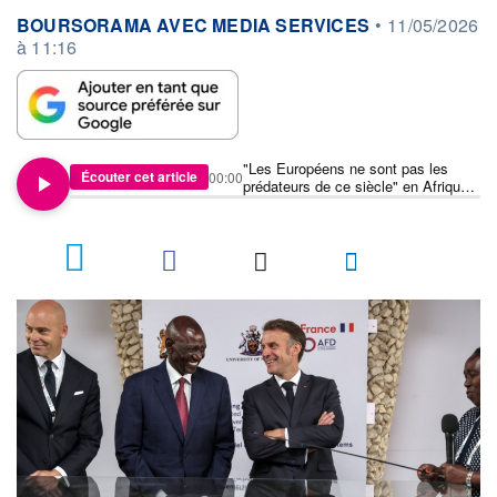
information fournie par
BOURSORAMA AVEC MEDIA SERVICES
•
11/05/2026
à 11:16
"Les Européens ne sont pas les
Écouter cet article
00:00
prédateurs de ce siècle" en Afrique :
Emmanuel Macron répond aux
critiques et tacle la Chine
9