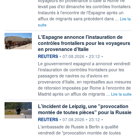
voyageurs en provenance d'Italie si Rome ne
levait ​pas d'ici dimanche les contrôles frontaliers
instaurés à l'encontre de l'Espagne après un
afflux de migrants sans précédent dans ...
Lire la
suite
L'Espagne annonce l'instauration de
contrôles frontaliers pour les voyageurs
en provenance d'Italie
information fournie par
REUTERS
•
07.08.2026
•
23:12
•
‌Le gouvernement espagnol a ​annoncé vendredi
l'instauration de contrôles frontaliers pour les
passagers ​de navires ou d'avions en ​
provenance d'Italie, en ⁠représailles aux mesures
de ‌rétorsion imposées par Rome à l'encontre de
​Madrid ‌après un afflux de ⁠migrants ...
Lire la suite
L'incident de Leipzig, une "provocation
montée de toutes pièces" pour la Russie
information fournie par
REUTERS
•
07.08.2026
•
23:12
•
L'ambassade de ‌Russie à Berlin a qualifié
vendredi de "provocation montée ​de toutes