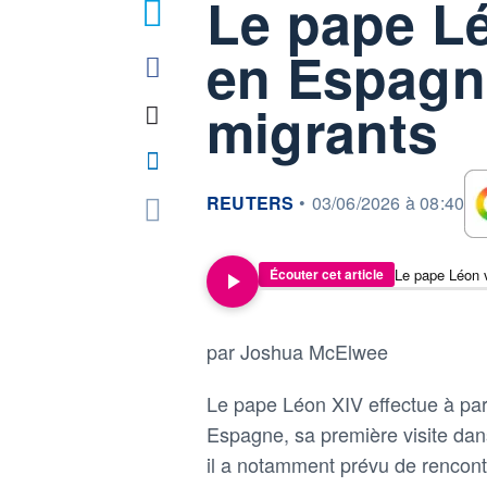
Le pape Lé
1
en Espagn
migrants
information fournie par
REUTERS
•
03/06/2026 à 08:40
Le pape Léon 
Écouter cet article
par Joshua McElwee
Le pape Léon XIV effectue à pa
Espagne, sa première visite dans
il a notamment prévu de rencont