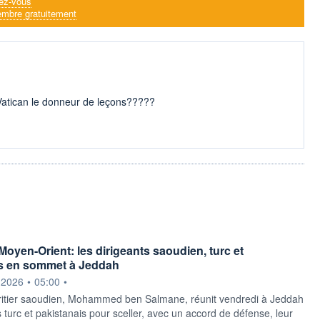
ez-vous
mbre gratuitement
 Vatican le donneur de leçons?????
Moyen-Orient: les dirigeants saoudien, turc et
is en sommet à Jeddah
ournie par
.2026
•
05:00
•
ritier saoudien, Mohammed ben Salmane, réunit vendredi à Jeddah
s turc et pakistanais pour sceller, avec un accord de défense, leur