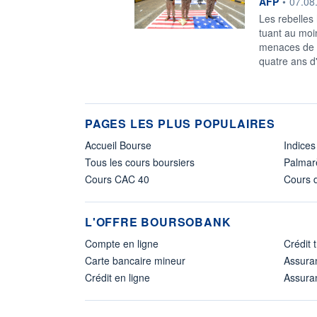
information f
AFP
•
07.08
Les rebelles
tuant au moin
menaces de r
quatre ans d'h
PAGES LES PLUS POPULAIRES
Accueil Bourse
Indices
Tous les cours boursiers
Palmar
Cours CAC 40
Cours d
L'OFFRE BOURSOBANK
Compte en ligne
Crédit 
Carte bancaire mineur
Assura
Crédit en ligne
Assuran