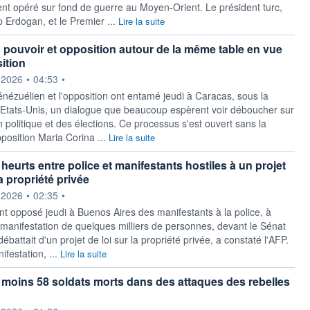
t opéré sur fond de guerre au Moyen-Orient. Le président turc,
 Erdogan, et le Premier ...
Lire la suite
 pouvoir et opposition autour de la même table en vue
ition
ournie par
.2026
•
04:53
•
énézuélien et l'opposition ont entamé jeudi à Caracas, sous la
 Etats-Unis, un dialogue que beaucoup espèrent voir déboucher sur
n politique et des élections. Ce processus s'est ouvert sans la
pposition Maria Corina ...
Lire la suite
heurts entre police et manifestants hostiles à un projet
la propriété privée
ournie par
.2026
•
02:35
•
nt opposé jeudi à Buenos Aires des manifestants à la police, à
e manifestation de quelques milliers de personnes, devant le Sénat
débattait d'un projet de loi sur la propriété privée, a constaté l'AFP.
ifestation, ...
Lire la suite
moins 58 soldats morts dans des attaques des rebelles