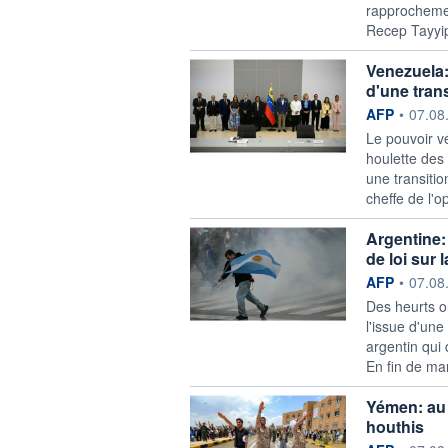
rapprochemen
Recep Tayyip
Venezuela:
d'une trans
information f
AFP
•
07.08
Le pouvoir v
houlette des
une transitio
cheffe de l'o
Argentine: 
de loi sur 
information f
AFP
•
07.08
Des heurts o
l'issue d'un
argentin qui 
En fin de man
Yémen: au 
houthis