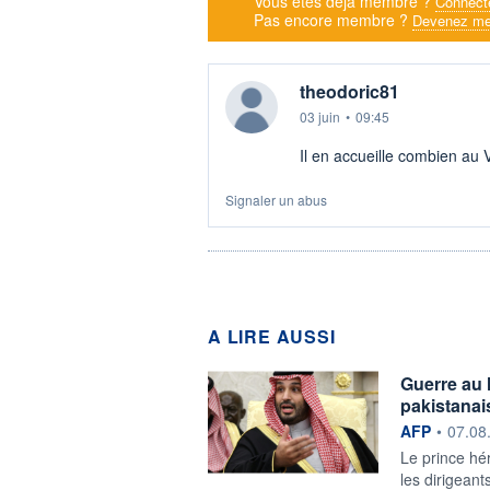
Vous êtes déjà membre ?
Connect
Pas encore membre ?
Devenez me
theodoric81
03 juin
•
09:45
Il en accueille combien au
Signaler un abus
A LIRE AUSSI
Guerre au 
pakistana
information f
AFP
•
07.08
Le prince hé
les dirigeant