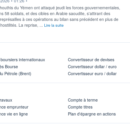
ournie par
.2026
•
01:26
•
 houthis du Yémen ont attaqué jeudi les forces gouvernementales,
s 58 soldats, et des cibles en Arabie saoudite, s'attirant des
eprésailles à ces opérations au bilan sans précédent en plus de
ostilités. La reprise, ...
Lire la suite
 boursiers internationaux
Convertisseur de devises
ès Bourse
Convertisseur dollar / euro
u Pétrole (Brent)
Convertisseur euro / dollar
travaux
Compte à terme
nce emprunteur
Compte titres
ce vie en ligne
Plan d'épargne en actions