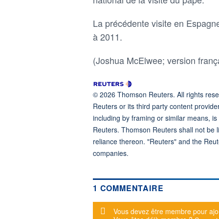
La précédente visite en Espagne
à 2011.
(Joshua McElwee; version frança
© 2026 Thomson Reuters. All rights reser
Reuters or its third party content provide
including by framing or similar means, is
Reuters. Thomson Reuters shall not be lia
reliance thereon. "Reuters" and the Reut
companies.
1 COMMENTAIRE
Message d'alerte
Vous devez être membre pour ajo