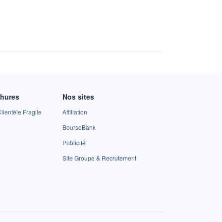
chures
Nos sites
lientèle Fragile
Affiliation
BoursoBank
Publicité
Site Groupe & Recrutement