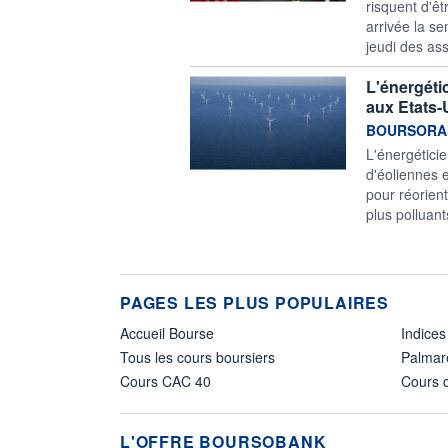
risquent d'êt
arrivée la s
jeudi des asso
L'énergéti
aux Etats-
information f
BOURSORA
L'énergétici
d'éoliennes 
pour réorient
plus polluan
PAGES LES PLUS POPULAIRES
Accueil Bourse
Indices
Tous les cours boursiers
Palmar
Cours CAC 40
Cours d
L'OFFRE BOURSOBANK