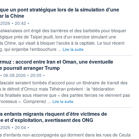
que un pont stratégique lors de la simulation d'une
ar la Chine
ournie par
.2026
•
20:42
•
taïwanaises ont érigé des barrières et des barbelés pour bloquer
égique près de Taïpei jeudi, lors d'un exercice simulant une
la Chine, qui visait à bloquer l'accès à la capitale. Le tout récent
g, qui enjambe l'embouchure ...
Lire la suite
Ormuz : accord entre Iran et Oman, une éventuelle
e pourrait arranger Trump
ournie par
•
06.08.2026
•
20:05
•
ascate seraient tombés d'accord pour un itinéraire de transit des
 le détroit d'Ormuz mais Téhéran prévient : la "déclaration
ra finalisée sous réserve que « des parties tierces ne viennent pas
processus ». Comprenez ...
Lire la suite
es enfants migrants risquent d'être victimes de
ce et d'exploitation, avertissent des ONG
ournie par
.2026
•
20:04
•
s d'enfants non-accompagnés qui dorment dans les rues de Ceuta