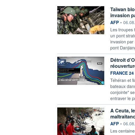
Taïwan blo
invasion p
information f
AFP
•
06.08
Les troupes 
un pont strat
invasion par 
pont Danjian
Détroit d’
réouvertur
information f
FRANCE 24
Téhéran et M
bateaux dans
conjointe" se
entraver le 
A Ceuta, l
maltraitan
information f
AFP
•
06.08
Les centaine