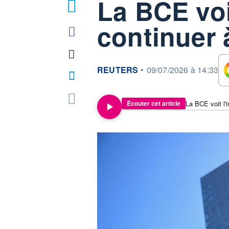
La BCE voit
1
continuer 
information fournie par
REUTERS
•
09/07/2026 à 14:33
La BCE voit l'i
Écouter cet article