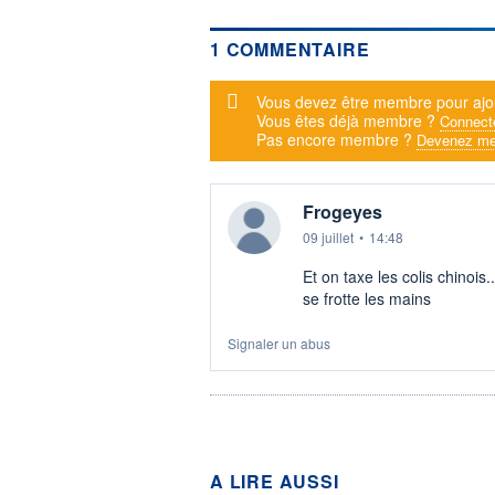
1 COMMENTAIRE
Message d'alerte
Vous devez être membre pour ajo
Vous êtes déjà membre ?
Connect
Pas encore membre ?
Devenez me
Frogeyes
09 juillet
•
14:48
Et on taxe les colis chinois
se frotte les mains
Signaler un abus
A LIRE AUSSI