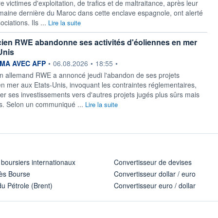
re victimes d'exploitation, de trafics et de maltraitance, après leur
emaine dernière du Maroc dans cette enclave espagnole, ont alerté
ciations. Ils ...
Lire la suite
cien RWE abandonne ses activités d'éoliennes en mer
Unis
ournie par
MA AVEC AFP
•
06.08.2026
•
18:55
•
en allemand RWE a annoncé jeudi l'abandon de ses projets
en mer aux Etats-Unis, invoquant les contraintes réglementaires,
er ses investissements vers d'autres projets jugés plus sûrs mais
ts. Selon un communiqué ...
Lire la suite
 boursiers internationaux
Convertisseur de devises
ès Bourse
Convertisseur dollar / euro
u Pétrole (Brent)
Convertisseur euro / dollar