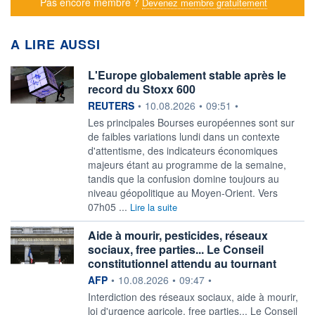
Pas encore membre ?
Devenez membre gratuitement
A LIRE AUSSI
L'Europe globalement stable après le
record du Stoxx 600
information fournie par
REUTERS
•
10.08.2026
•
09:51
•
Les principales Bourses européennes sont sur
de faibles variations lundi dans ‌un contexte
d'attentisme, des indicateurs économiques
majeurs étant au programme de la semaine,
tandis que la confusion domine toujours au
niveau géopolitique au Moyen-Orient. Vers
07h05 ...
Lire la suite
Aide à mourir, pesticides, réseaux
sociaux, free parties... Le Conseil
constitutionnel attendu au tournant
information fournie par
AFP
•
10.08.2026
•
09:47
•
Interdiction des réseaux sociaux, aide à mourir,
loi d'urgence agricole, free parties... Le Conseil