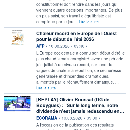
constitutionnel doit rendre dans les jours qui
viennent quatre décisions importantes. De plus
en plus saisi, son travail d'équilibriste est
compliqué par le jeu ...
Lire la suite
Chaleur record en Europe de l'Ouest
pour le début de l'été 2026
information fournie par
AFP
•
10.08.2026
•
09:40
•
L'Europe occidentale a connu son début d'été le
plus chaud jamais enregistré, avec une période
juin-juillet à un niveau record, sur fond de
vagues de chaleur à répétition, de sécheresse
généralisée et d'incendies dramatiques,
alimentés par le réchauffement climatique. ...
Lire la suite
[REPLAY] Olivier Roussat (DG de
Bouygues) : "Sur le long terme, notre
dividende n'est jamais redescendu en…
information fournie par
ECORAMA
•
10.08.2026
•
09:00
•
A l'occasion de la publication des résultats