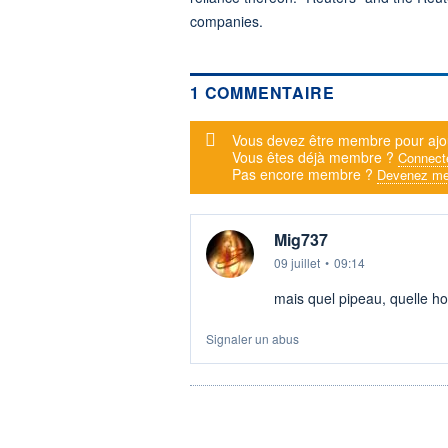
companies.
1 COMMENTAIRE
Message d'alerte
Vous devez être membre pour ajo
Vous êtes déjà membre ?
Connect
Pas encore membre ?
Devenez me
Mig737
09 juillet
•
09:14
mais quel pipeau, quelle ho
Signaler un abus