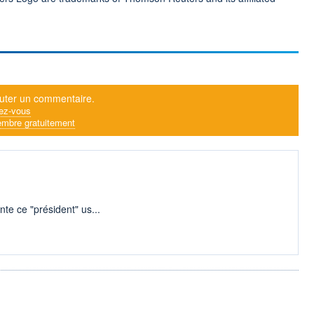
uter un commentaire.
ez-vous
mbre gratuitement
nte ce "président" us...