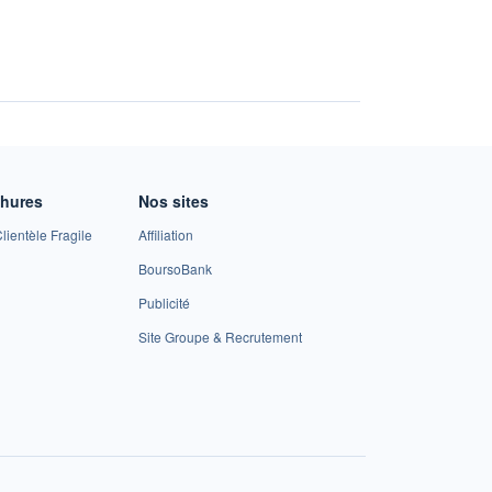
chures
Nos sites
lientèle Fragile
Affiliation
BoursoBank
Publicité
Site Groupe & Recrutement