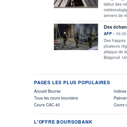
début des re
météorologiq
servent de ré
Des échang
information f
AFP
•
09.08
Des frappes 
plusieurs ré
attaque de d
Belgorod. Un
PAGES LES PLUS POPULAIRES
Accueil Bourse
Indices
Tous les cours boursiers
Palmar
Cours CAC 40
Cours d
L'OFFRE BOURSOBANK