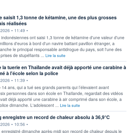
e saisit 1,3 tonne de kétamine, une des plus grosses
ais réalisées
ournie par
.2026
•
11:49
•
s indonésiennes ont saisi 1,3 tonne de kétamine d'une valeur d'une
illions d'euros à bord d'un navire battant pavillon étranger, a
nche le principal responsable antidrogue du pays, soit l'une des
prises de stupéfiants ...
Lire la suite
e la tuerie en Thaïlande avait déjà apporté une carabine à
é à l'école selon la police
ournie par
.2026
•
11:39
•
 14 ans, qui a tué ses grands parents qui l’élevaient avant
 six personnes dans son école en Thaïlande, regardait des vidéos
 avait déjà apporté une carabine à air comprimé dans son école, a
police dimanche. L'adolescent ...
Lire la suite
enregistre un record de chaleur absolu à 36,9°C
ournie par
.2026
•
10:56
•
enregistré dimanche après-midi son record de chaleur depuis le