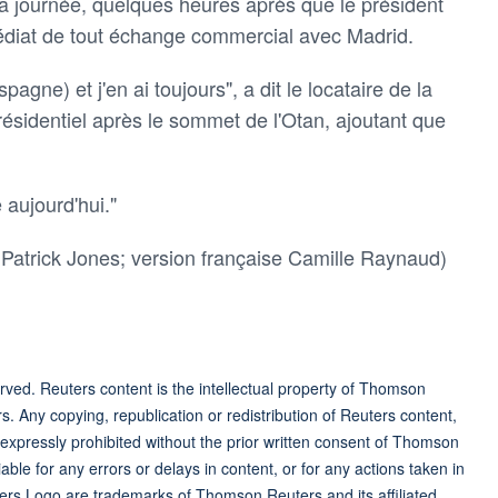
la journée, quelques heures après que le président
édiat de tout échange commercial avec Madrid.
agne) et j'en ai toujours", a dit le locataire de la
ésidentiel après le sommet de l'Otan, ajoutant que
 aujourd'hui."
 Patrick Jones; version française Camille Raynaud)
ved. Reuters content is the intellectual property of Thomson
rs. Any copying, republication or redistribution of Reuters content,
 expressly prohibited without the prior written consent of Thomson
ble for any errors or delays in content, or for any actions taken in
ers Logo are trademarks of Thomson Reuters and its affiliated