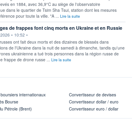
levés en 1884, avec 36,9°C au siège de l'observatoire
ue dans le quartier de Tsim Sha Tsui, station dont les mesures
férence pour toute la ville. "A ...
Lire la suite
es de frappes font cinq morts en Ukraine et en Russie
ournie par
.2026
•
10:52
•
russes ont fait deux morts et des dizaines de blessés dans
gions de l'Ukraine dans la nuit de samedi à dimanche, tandis qu'une
rones ukrainienne a tué trois personnes dans la région russe de
e frappe de drone russe ...
Lire la suite
 boursiers internationaux
Convertisseur de devises
ès Bourse
Convertisseur dollar / euro
u Pétrole (Brent)
Convertisseur euro / dollar