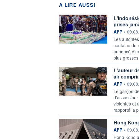
A LIRE AUSSI
L'Indonési
prises jam
information f
AFP
•
09.08
Les autorité
centaine de m
annoncé dima
plus grosses 
L'auteur d
air comprim
information f
AFP
•
09.08
Le garçon de
d’assassiner
violentes et
rapporté la 
Hong Kong 
information f
AFP
•
09.08
Hong Kong a 