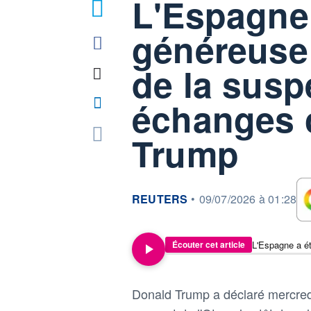
L'Espagne 
1
généreuse
de la susp
échanges 
Trump
information fournie par
REUTERS
•
09/07/2026 à 01:28
Écouter cet article
Donald Trump a déclaré mercredi