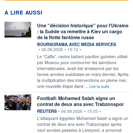
A LIRE AUSSI
Une "décision historique" pour l'Ukraine
: la Suède va remettre à Kiev un cargo
de la flotte fantôme russe
information fournie par
BOURSORAMA AVEC MEDIA SERVICES
•
06.08.2026
•
15:12
•
Le "Caffa", navire battant pavillon guinéen utilisé
par Moscou pour contourner les sanctions
internationales, avait été arraisonné par les
forces armées suédoises en mars dernier. Après
la multiplication des interventions en pleine mer,
une nouvelle étape dans ...
Lire la suite
Football: Mohamed Salah signe un
contrat de deux ans avec Trabzonspor
information fournie par
REUTERS
•
06.08.2026
•
15:05
•
L'attaquant égyptien ‌Mohamed Salah a signé un
contrat ​de deux ans avec Trabzonspor après
neuf années passées à Liverpool, a ​annoncé