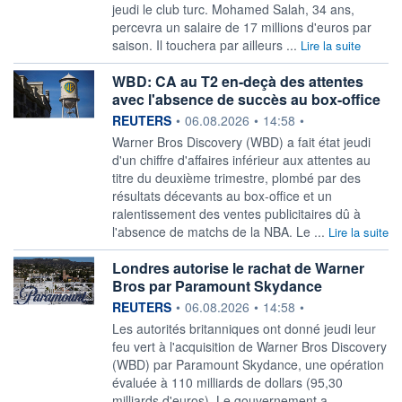
jeudi le club turc. Mohamed Salah, 34 ans, ​
percevra un salaire de ⁠17 millions d'euros par
saison. ‌Il touchera par ailleurs ...
Lire la suite
WBD: CA au T2 en-deçà des attentes
avec l'absence de succès au box-office
information fournie par
REUTERS
•
06.08.2026
•
14:58
•
Warner Bros Discovery (WBD) a fait état jeudi
‌d'un chiffre d'affaires inférieur aux attentes au
titre du deuxième trimestre, plombé par des
résultats ​décevants au box-office et un
ralentissement des ventes publicitaires dû à
l'absence de matchs de la NBA. Le ...
Lire la suite
Londres autorise le rachat de Warner
Bros par Paramount Skydance
information fournie par
REUTERS
•
06.08.2026
•
14:58
•
Les ‌autorités britanniques ont donné jeudi ​leur
feu vert à l'acquisition de Warner Bros Discovery
(WBD) par ​Paramount Skydance, une opération
évaluée à ​110 milliards de ⁠dollars (95,30
milliards d'euros). Le gouvernement a