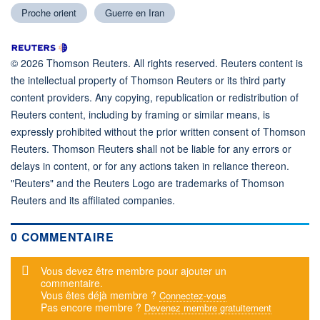
Proche orient
Guerre en Iran
© 2026 Thomson Reuters. All rights reserved. Reuters content is
the intellectual property of Thomson Reuters or its third party
content providers. Any copying, republication or redistribution of
Reuters content, including by framing or similar means, is
expressly prohibited without the prior written consent of Thomson
Reuters. Thomson Reuters shall not be liable for any errors or
delays in content, or for any actions taken in reliance thereon.
"Reuters" and the Reuters Logo are trademarks of Thomson
Reuters and its affiliated companies.
0 COMMENTAIRE
Message d'alerte
Vous devez être membre pour ajouter un
commentaire.
Vous êtes déjà membre ?
Connectez-vous
Pas encore membre ?
Devenez membre gratuitement