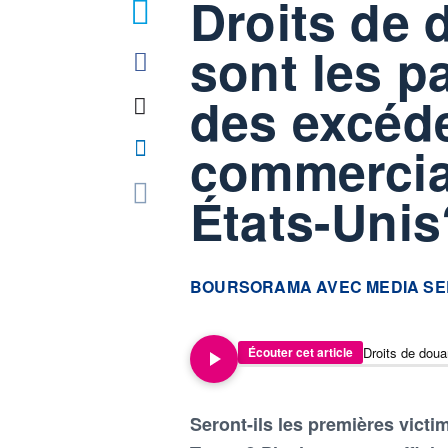
Droits de 
2
sont les 
des excéd
commercia
États-Unis
information fournie par
BOURSORAMA AVEC MEDIA SE
Écouter cet article
Seront-ils les premières vict