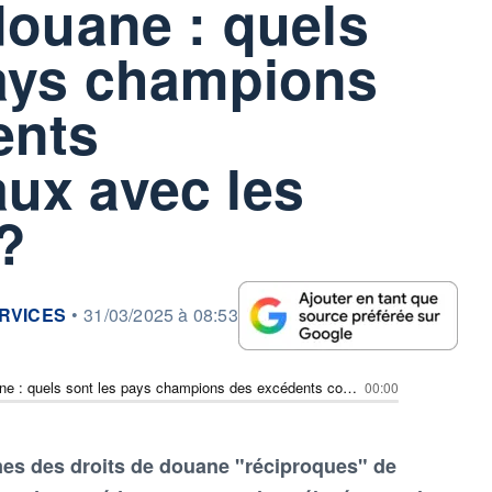
douane : quels
pays champions
ents
ux avec les
?
RVICES
•
31/03/2025 à 08:53
Droits de douane : quels sont les pays champions des excédents commerciaux avec les États-Unis?
00:00
imes des droits de douane "réciproques" de