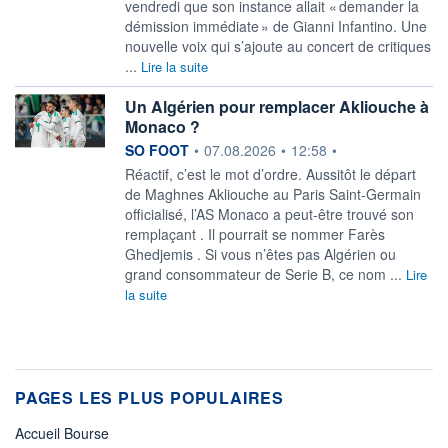
vendredi que son instance allait « demander la
démission immédiate » de Gianni Infantino. Une
nouvelle voix qui s’ajoute au concert de critiques
...
Lire la suite
Un Algérien pour remplacer Akliouche à
Monaco ?
information fournie par
SO FOOT
•
07.08.2026
•
12:58
•
Réactif, c’est le mot d’ordre. Aussitôt le départ
de Maghnes Akliouche au Paris Saint-Germain
officialisé, l’AS Monaco a peut-être trouvé son
remplaçant . Il pourrait se nommer Farès
Ghedjemis . Si vous n’êtes pas Algérien ou
grand consommateur de Serie B, ce nom ...
Lire
la suite
PAGES LES PLUS POPULAIRES
Accueil Bourse