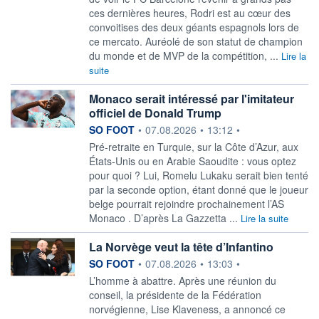
ces dernières heures, Rodri est au cœur des
convoitises des deux géants espagnols lors de
ce mercato. Auréolé de son statut de champion
du monde et de MVP de la compétition, ...
Lire la
suite
Monaco serait intéressé par l'imitateur
officiel de Donald Trump
information fournie par
SO FOOT
•
07.08.2026
•
13:12
•
Pré-retraite en Turquie, sur la Côte d’Azur, aux
États-Unis ou en Arabie Saoudite : vous optez
pour quoi ? Lui, Romelu Lukaku serait bien tenté
par la seconde option, étant donné que le joueur
belge pourrait rejoindre prochainement l’AS
Monaco . D’après La Gazzetta ...
Lire la suite
La Norvège veut la tête d’Infantino
information fournie par
SO FOOT
•
07.08.2026
•
13:03
•
L’homme à abattre. Après une réunion du
conseil, la présidente de la Fédération
norvégienne, Lise Klaveness, a annoncé ce