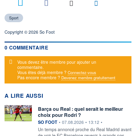
Sport
Copyright © 2026 So Foot
0 COMMENTAIRE
Message d'alerte
Vous devez être membre pour ajouter un
commentaire.
Vous êtes déjà membre ?
Connectez-vous
Pas encore membre ?
Devenez membre gratuitement
A LIRE AUSSI
Barça ou Real : quel serait le meilleur
choix pour Rodri ?
information fournie par
SO FOOT
•
07.08.2026
•
13:12
•
Un temps annoncé proche du Real Madrid avant
de voir le FC Barcelone revenir à grands pas